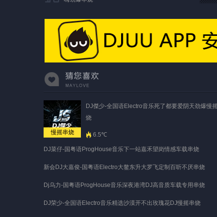
DJ傑少-全国语Electro音乐死了都要爱阴天劲爆慢摇
烧
慢摇串烧
6.5℃
DJ菜仔-国粤语ProgHouse音乐下一站嘉禾望岗情感车载串烧
新会DJ大嘉俊-国粤语Electro大鳌东升大罗飞定制百听不厌串烧
Dj乌力-国粤语ProgHouse音乐深夜港湾DJ高音质车载专用串烧
DJ荣少-全国语Electro音乐精选沙漠开不出玫瑰花DJ慢摇串烧