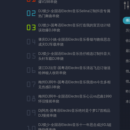
爆V198串烧
DJ傑少-全国语Electro音乐Selina订制抖音专属
热门舞曲串烧
播
DJ傑少-国粤语Electro音乐打造我的宣言估计错
误劲爆DJ串烧
历
肇庆DJ小姚-全国语Electro音乐香烟与吻痕思念
收
成灾DJ车载串烧
最
DJ傑少-全国语Electro音乐浩仔精选订制抖音大
头针车载DJ串烧
推
湛江DJ法官-国粤语Electro音乐清远飞总订做送
他
给神秘人收听串烧
他
梅州DJ阿牛-国粤语Electro音乐我借vs今生多相
见伤感DJ串烧
昨
梅州DJ阿牛-全国语Electro音乐心云vs恋曲1990
怀旧慢摇串烧
本
Dj阿杰-国粤语Electro音乐绝对是个梦17首精品
DJ慢摇串烧
DJ傑少-全国语Electro音乐十一年思念成沙DJ超
嗨劲爆串烧