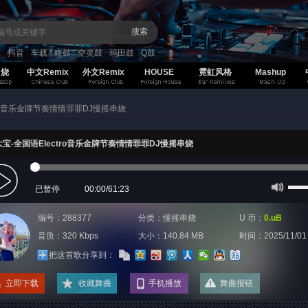
搜索
K
抖音
车载
咚鼓
空灵鼓
玛田鼓
Q鼓
串烧
中文Remix
外文Remix
HOUSE
霓虹风格
Mashup
tro音乐金牌节奏情情罪罪DJ慢摇串烧
大宝-全国语Electro音乐金牌节奏情情罪罪DJ慢摇串烧
已暂停
00:00
/
61:23
编号：288377
分类：
慢摇串烧
U 币：
0.uB
音质：320 Kbps
大小：140.84 MB
时间：
2025/11/01
把这首歌分享到：
立即下载
收藏舞曲
手机播放
舞曲报错