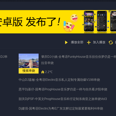
播放全部
加入播放
DJ串
肇庆DJ小姚-全粤语FunkyHouse音乐挂住你梦仍是一样
拉音串烧
慢摇串烧
2.2℃
中山DJ嘉敏-全粤语Electro音乐私人定制专属劲爆V198串烧
恩平Dj基仔-国粤语ProgHouse音乐梦仍是一样与你共看夕阳串烧
韶关DjPSF-中英文ProgHouse音乐科仔定制东南亚之旅串烧Vol3
Dj建强-国粤语Electro为粤E广东文醉过定制最紧要顺利Hi串烧