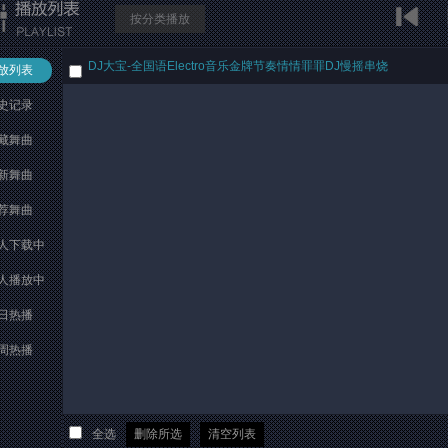
按分类播放
DJ大宝-全国语Electro音乐金牌节奏情情罪罪DJ慢摇串烧
放列表
史记录
藏舞曲
新舞曲
荐舞曲
人下载中
人播放中
日热播
周热播
全选
删除所选
清空列表