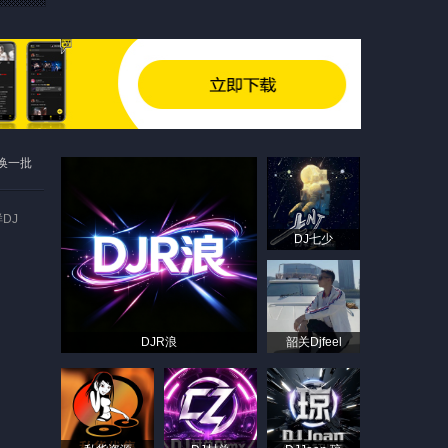
换一批
DJ
DJ七少
DJR浪
韶关Djfeel