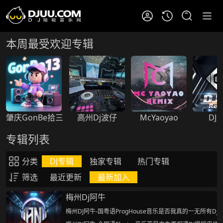
本周最受欢迎专辑
肇庆GonBe拾三
高州Dj波仔
McYaoyao
DJ
专辑列表
分类
DJ专辑
独家专辑
热门专辑
筛选
最近更新
最新加入
梅州Dj阿牛
梅州DJ阿牛-国粤语ProgHouse音乐是否我真的一无所有DJ