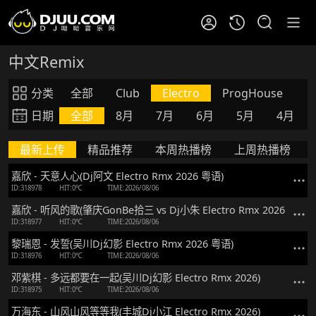
中文Remix
分类
全部
Club
Electro
ProgHouse
V
日期
全部
8月
7月
6月
5月
4月
最新上传
精品推荐
本周热播榜
上周热播榜
嘉欣 - 天意人心(Dj阿文 Electro Rmx 2026 粤语)
ID:318978
HIT:0℃
TIME:2026/08/06
嘉欣 - 听风的歌(肇庆GonBe拾三 vs Dj小朱 Electro Rmx 2026 粤语)
ID:318977
HIT:0℃
TIME:2026/08/06
黎瑞恩 - 发誓(吴川Dj幻影 Electro Rmx 2026 粤语)
ID:318976
HIT:0℃
TIME:2026/08/06
邓紫棋 - 多远都要在一起(吴川Dj幻影 Electro Rmx 2026)
ID:318975
HIT:0℃
TIME:2026/08/06
万海东 - 山风山风等等我(丰城Dj小江 Electro Rmx 2026)