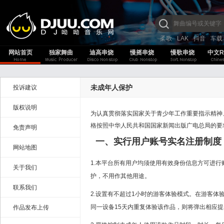
柔歌
LAK
抖音
车载
网站首页
独家舞曲
迪高串烧
慢摇串烧
慢歌串烧
中文R
未成年人保护
投诉建议
版权说明
为认真贯彻落实国家关于青少年工作重要指示精神
格按照中华人民共和国国家新闻出版广电总局的要
免责声明
一、实行用户账号实名注册制度
网站地图
1.本平台所有用户均须使用有效身份信息方可进
关于我们
护，不用作其他用途。
联系我们
2.设置有不超过1小时的游客体验模式。在游客体
同一设备15天内重复体验该作品，则将弹出相应
作品发布上传