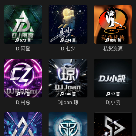
673 首
234 首
898 首
DJ阿登
DJ七少
私货资源
77 首
146 首
17 首
DJ村总
DJJoan.琼
DJ小凯