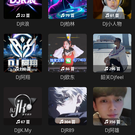
22 首
79 首
61 首
DJR浪
DJ柏林
DJ小人物
190 首
86 首
296 首
DJ阿翔
DJ欧东
韶关Djfeel
67 首
304 首
356 首
DJJK.My
DJR89
DJ阿雄