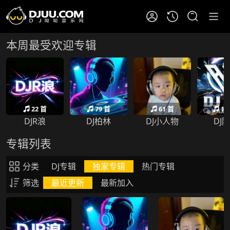
本周最受欢迎专辑
22 首
79 首
61 首
19
DJR浪
DJ柏林
DJ小人物
DJ
专辑列表
分类
DJ专辑
独家专辑
热门专辑
筛选
最近更新
最新加入