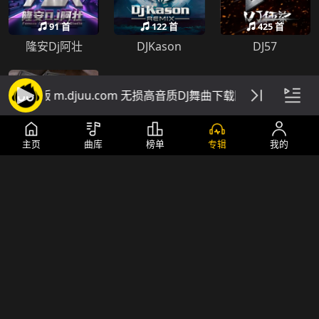
91 首
122 首
425 首
隆安Dj阿壮
DJKason
DJ57
网手机版 m.djuu.com 无损高音质DJ舞曲下载网站
主页
曲库
榜单
专辑
我的
195 首
18 首
196 首
DJ小柳
DJ培仔
DJ卡仔
26 首
442 首
273 首
DJ家益
DJ阿衍
DJTLK