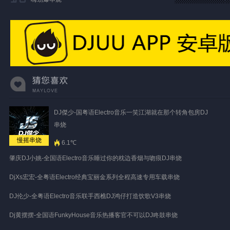
DJ傑少-国粤语Electro音乐一笑江湖就在那个转角包房DJ
串烧
慢摇串烧
6.1℃
肇庆DJ小姚-全国语Electro音乐睡过你的枕边香烟与吻痕DJ串烧
DjXs宏宏-全粤语Electro经典宝丽金系列全程高速专用车载串烧
DJ伦少-全粤语Electro音乐联手西樵DJ鸿仔打造饮歌V3串烧
Dj黄摆摆-全国语FunkyHouse音乐热播客官不可以DJ咚鼓串烧