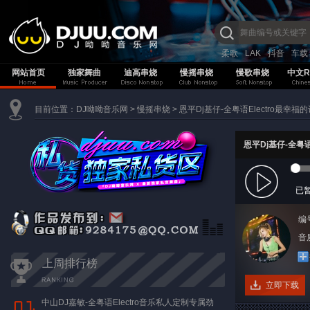
柔歌
LAK
抖音
车载
网站首页
独家舞曲
迪高串烧
慢摇串烧
慢歌串烧
中文R
目前位置：
DJ呦呦音乐网
>
慢摇串烧
>
恩平Dj基仔-全粤语Electro最幸
恩平Dj基仔-全粤
已
编
音质
上周排行榜
立即下载
中山DJ嘉敏-全粤语Electro音乐私人定制专属劲