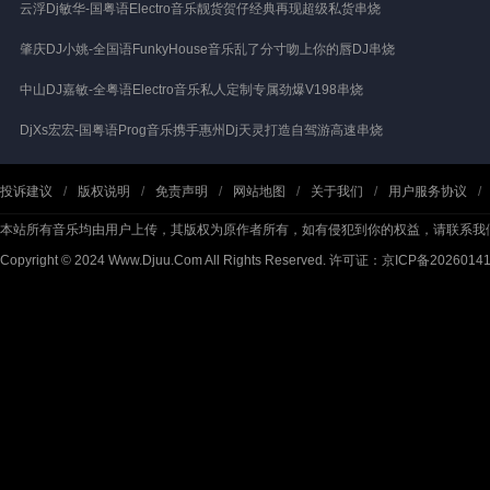
云浮Dj敏华-国粤语Electro音乐靓货贺仔经典再现超级私货串烧
肇庆DJ小姚-全国语FunkyHouse音乐乱了分寸吻上你的唇DJ串烧
中山DJ嘉敏-全粤语Electro音乐私人定制专属劲爆V198串烧
DjXs宏宏-国粤语Prog音乐携手惠州Dj天灵打造自驾游高速串烧
投诉建议
/
版权说明
/
免责声明
/
网站地图
/
关于我们
/
用户服务协议
/
本站所有音乐均由用户上传，其版权为原作者所有，如有侵犯到你的权益，请联系我
Copyright © 2024 Www.Djuu.Com All Rights Reserved.
许可证：京ICP备2026014