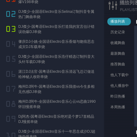
爆V198串烧
DJ傑少-全国语Electro音乐Selina订制抖音专属
热门舞曲串烧
播放列表
DJ傑少-国粤语Electro音乐打造我的宣言估计错
误劲爆DJ串烧
历史记录
肇庆DJ小姚-全国语Electro音乐香烟与吻痕思念
收藏舞曲
成灾DJ车载串烧
最新舞曲
DJ傑少-全国语Electro音乐浩仔精选订制抖音大
头针车载DJ串烧
推荐舞曲
湛江DJ法官-国粤语Electro音乐清远飞总订做送
他人下载中
给神秘人收听串烧
他人播放中
梅州DJ阿牛-国粤语Electro音乐我借vs今生多相
见伤感DJ串烧
昨日热播
梅州DJ阿牛-全国语Electro音乐心云vs恋曲1990
怀旧慢摇串烧
本周热播
Dj阿杰-国粤语Electro音乐绝对是个梦17首精品
DJ慢摇串烧
DJ傑少-全国语Electro音乐十一年思念成沙DJ超
嗨劲爆串烧