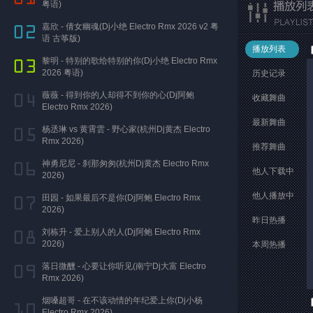
粤语)
嘉欣 - 倩女幽魂(Dj小绝 Electro Rmx 2026 v2 粤
语 古筝版)
播放列表
黎明 - 特别的歌给特别的你(Dj小绝 Electro Rmx
2026 粤语)
历史记录
薇薇 - 得到你的人却得不到你的心(Dj阿鲍
收藏舞曲
Electro Rmx 2026)
最新舞曲
杨丞琳 vs 黄霄雲 - 野心家(杭州Dj黄杰 Electro
Rmx 2026)
推荐舞曲
神勇尼尼 - 刹那匆匆(杭州Dj黄杰 Electro Rmx
他人下载中
2026)
他人播放中
田园 - 如果最后不是你(Dj阿鲍 Electro Rmx
2026)
昨日热播
刘栋升 - 爱上别人的人(Dj阿鲍 Electro Rmx
2026)
本周热播
落日微醺 - 心要让你听见(南宁Dj大富 Electro
Rmx 2026)
烟嗓超哥 - 在不该动情的年纪爱上你(Dj小杨
Electro Rmx 2026)