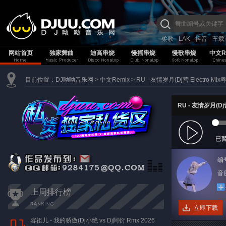
柔歌
LAK
抖音
车载
网站首页
独家舞曲
迪高串烧
慢摇串烧
慢歌串烧
中文R
目前位置：
DJ呦呦音乐网
>
中文Remix
>
RU - 友情岁月(Dj营 Electro Mi
RU - 友情岁月(Dj营
已
编
音质
上周排行榜
立即下载
容祖儿 - 我的骄傲(Dj小绝 vs Dj阿衍 Rmx 2026