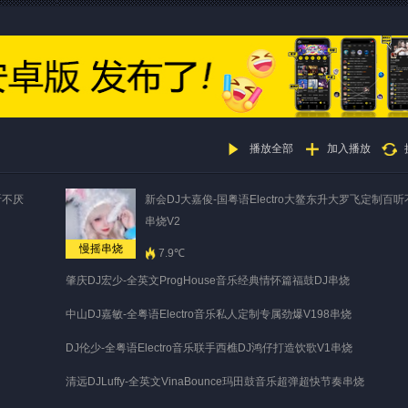
播放全部
加入播放
听不厌
新会DJ大嘉俊-国粤语Electro大鳌东升大罗飞定制百
串烧V2
慢摇串烧
7.9℃
肇庆DJ宏少-全英文ProgHouse音乐经典情怀篇福鼓DJ串烧
中山DJ嘉敏-全粤语Electro音乐私人定制专属劲爆V198串烧
DJ伦少-全粤语Electro音乐联手西樵DJ鸿仔打造饮歌V1串烧
清远DJLuffy-全英文VinaBounce玛田鼓音乐超弹超快节奏串烧