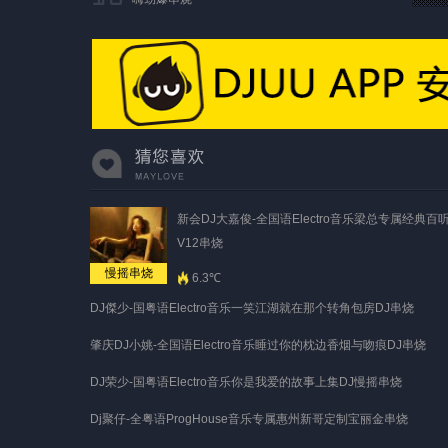
新会DJ大嘉俊-全国语Electro音乐梁总专属经典百
V12串烧
慢摇串烧
6.3℃
DJ傑少-国粤语Electro音乐一笑江湖就在那个转角包房DJ串烧
肇庆DJ小姚-全国语Electro音乐睡过你的枕边香烟与吻痕DJ串烧
DJ荣少-国粤语Electro音乐你是我爱的故事上集DJ慢摇串烧
Dj聚仔-全粤语ProgHouse音乐专属惠州新哥定制宝丽金串烧