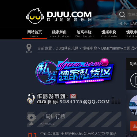
柔歌
LA
网站首页
独家舞曲
迪高串烧
慢摇串烧
慢歌
目前位置：
DJ呦呦音乐网
>
慢摇串烧
>
DjMcYummy-全国
Dj
上周排行榜
中山DJ嘉敏-全粤语Electro音乐私人定制专属劲