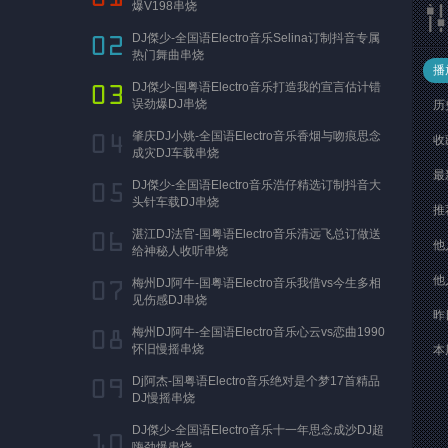
爆V198串烧
DJ傑少-全国语Electro音乐Selina订制抖音专属
热门舞曲串烧
播
DJ傑少-国粤语Electro音乐打造我的宣言估计错
误劲爆DJ串烧
历
肇庆DJ小姚-全国语Electro音乐香烟与吻痕思念
收
成灾DJ车载串烧
最
DJ傑少-全国语Electro音乐浩仔精选订制抖音大
头针车载DJ串烧
推
湛江DJ法官-国粤语Electro音乐清远飞总订做送
他
给神秘人收听串烧
他
梅州DJ阿牛-国粤语Electro音乐我借vs今生多相
见伤感DJ串烧
昨
梅州DJ阿牛-全国语Electro音乐心云vs恋曲1990
怀旧慢摇串烧
本
Dj阿杰-国粤语Electro音乐绝对是个梦17首精品
DJ慢摇串烧
DJ傑少-全国语Electro音乐十一年思念成沙DJ超
嗨劲爆串烧