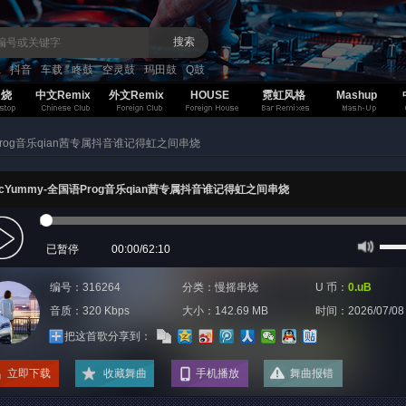
搜索
K
抖音
车载
咚鼓
空灵鼓
玛田鼓
Q鼓
串烧
中文Remix
外文Remix
HOUSE
霓虹风格
Mashup
语Prog音乐qian茜专属抖音谁记得虹之间串烧
McYummy-全国语Prog音乐qian茜专属抖音谁记得虹之间串烧
已暂停
00:00
/
62:10
编号：316264
分类：
慢摇串烧
U 币：
0.uB
音质：320 Kbps
大小：142.69 MB
时间：
2026/07/08
把这首歌分享到：
立即下载
收藏舞曲
手机播放
舞曲报错