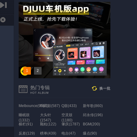
1
2
热门专辑
换一批
Melbounce(9560)
玛田鼓(587)
Q鼓(433)
新年歌(860)
睡眠鼓
大头针
空灵鼓
邱永传(196)
(1332)
(1547)
(1180)
横栏(91)
颗粒(122)
肇庆(1787)
BGM(200)
反差(129)
榜单(439)
电台(47)
爆点(90)