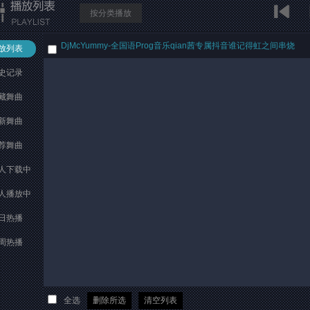
按分类播放
DjMcYummy-全国语Prog音乐qian茜专属抖音谁记得虹之间串烧
放列表
史记录
藏舞曲
新舞曲
荐舞曲
人下载中
人播放中
日热播
周热播
全选
删除所选
清空列表