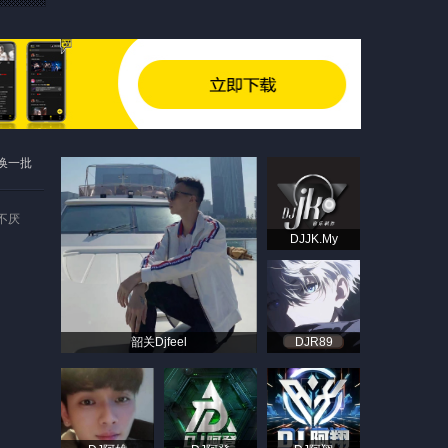
换一批
听不厌
DJJK.My
韶关Djfeel
DJR89