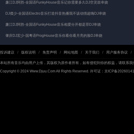
廉江DJ阿胜-全国语FunkyHouse音乐记你需要多久DJ空灵鼓串烧
DJ傑少-全国语Electro音乐打造抖音热播我不该动情超嗨DJ串烧
廉江DJ阿胜-全国语FunkyHouse音乐相爱分开都是罪DJ串烧
肇庆DJ宏少-国粤语ProgHouse音乐你看你看月亮的脸DJ串烧
投诉建议
/
版权说明
/
免责声明
/
网站地图
/
关于我们
/
用户服务协议
/
本站所有音乐均由用户上传，其版权为原作者所有，如有侵犯到你的权益，请联系我
Copyright © 2024 Www.Djuu.Com All Rights Reserved.
许可证：京ICP备2026014