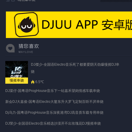
DJ傑少-全国语Electro音乐死了都要爱阴天劲爆慢摇DJ串
烧
慢摇串烧
6.5℃
DJ菜仔-国粤语ProgHouse音乐下一站嘉禾望岗情感车载串烧
新会DJ大嘉俊-国粤语Electro大鳌东升大罗飞定制百听不厌串烧
Dj乌力-国粤语ProgHouse音乐深夜港湾DJ高音质车载专用串烧
DJ荣少-全国语Electro音乐精选沙漠开不出玫瑰花DJ慢摇串烧