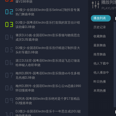
爆V198串烧
DJ傑少-全国语Electro音乐Selina订制抖音专属
热门舞曲串烧
播放列表
DJ傑少-国粤语Electro音乐打造我的宣言估计错
误劲爆DJ串烧
历史记录
肇庆DJ小姚-全国语Electro音乐香烟与吻痕思念
收藏舞曲
成灾DJ车载串烧
最新舞曲
DJ傑少-全国语Electro音乐浩仔精选订制抖音大
头针车载DJ串烧
推荐舞曲
湛江DJ法官-国粤语Electro音乐清远飞总订做送
他人下载中
给神秘人收听串烧
他人播放中
梅州DJ阿牛-国粤语Electro音乐我借vs今生多相
见伤感DJ串烧
昨日热播
梅州DJ阿牛-全国语Electro音乐心云vs恋曲1990
怀旧慢摇串烧
本周热播
Dj阿杰-国粤语Electro音乐绝对是个梦17首精品
DJ慢摇串烧
DJ傑少-全国语Electro音乐十一年思念成沙DJ超
嗨劲爆串烧