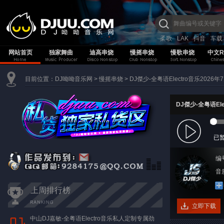
柔歌
LAK
抖音
车载
网站首页
独家舞曲
迪高串烧
慢摇串烧
慢歌串烧
中文R
目前位置：
DJ呦呦音乐网
>
慢摇串烧
>
DJ傑少-全粤语Electro音乐202
DJ傑少-全粤语El
已
编
音质
上周排行榜
立即下载
中山DJ嘉敏-全粤语Electro音乐私人定制专属劲