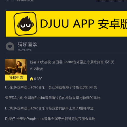
新会DJ大嘉俊-全国语Electro音乐梁总专属经典百听不厌
V12串烧
慢摇串烧
6.3℃
DJ傑少-国粤语Electro音乐一笑江湖就在那个转角包房DJ串烧
肇庆DJ小姚-全国语Electro音乐睡过你的枕边香烟与吻痕DJ串烧
DJ荣少-国粤语Electro音乐你是我爱的故事上集DJ慢摇串烧
Dj聚仔-全粤语ProgHouse音乐专属惠州新哥定制宝丽金串烧