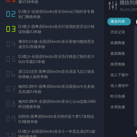
爆V198串烧
DJ傑少-全国语Electro音乐Selina订制抖音专属
热门舞曲串烧
播放列表
DJ傑少-国粤语Electro音乐打造我的宣言估计错
误劲爆DJ串烧
历史记录
肇庆DJ小姚-全国语Electro音乐香烟与吻痕思念
收藏舞曲
成灾DJ车载串烧
最新舞曲
DJ傑少-全国语Electro音乐浩仔精选订制抖音大
头针车载DJ串烧
推荐舞曲
湛江DJ法官-国粤语Electro音乐清远飞总订做送
他人下载中
给神秘人收听串烧
他人播放中
梅州DJ阿牛-国粤语Electro音乐我借vs今生多相
见伤感DJ串烧
昨日热播
梅州DJ阿牛-全国语Electro音乐心云vs恋曲1990
怀旧慢摇串烧
本周热播
Dj阿杰-国粤语Electro音乐绝对是个梦17首精品
DJ慢摇串烧
DJ傑少-全国语Electro音乐十一年思念成沙DJ超
嗨劲爆串烧