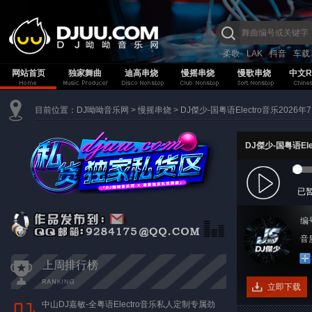
柔歌
LAK
抖音
车载
网站首页
独家舞曲
迪高串烧
慢摇串烧
慢歌串烧
中文R
目前位置：
DJ呦呦音乐网
>
慢摇串烧
>
DJ傑少-国粤语Electro音乐202
DJ傑少-国粤语El
已
编
音质
上周排行榜
立即下载
中山DJ嘉敏-全粤语Electro音乐私人定制专属劲