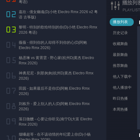
粤语)
嘉欣 - 倩女幽魂(Dj小绝 Electro Rmx 2026 v2 粤
语 古筝版)
播放列表
黎明 - 特别的歌给特别的你(Dj小绝 Electro Rmx
2026 粤语)
历史记录
薇薇 - 得到你的人却得不到你的心(Dj阿鲍
收藏舞曲
Electro Rmx 2026)
最新舞曲
杨丞琳 vs 黄霄雲 - 野心家(杭州Dj黄杰 Electro
Rmx 2026)
推荐舞曲
神勇尼尼 - 刹那匆匆(杭州Dj黄杰 Electro Rmx
他人下载中
2026)
他人播放中
田园 - 如果最后不是你(Dj阿鲍 Electro Rmx
2026)
昨日热播
刘栋升 - 爱上别人的人(Dj阿鲍 Electro Rmx
2026)
本周热播
落日微醺 - 心要让你听见(南宁Dj大富 Electro
Rmx 2026)
烟嗓超哥 - 在不该动情的年纪爱上你(Dj小杨
Electro Rmx 2026)