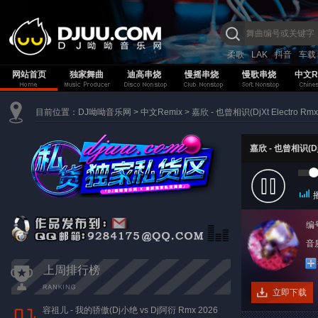
柔歌
LAK
抖音
车载
网站首页
独家舞曲
迪高串烧
慢摇串烧
慢歌串烧
中文R
目前位置：
DJ呦呦音乐网
>
中文Remix
>
嘉欣 - 也曾相识(DjXt Electro Rm
嘉欣 - 也曾相识(DjX
编
音质
上周排行榜
立即下载
容祖儿 - 我的骄傲(Dj小绝 vs Dj阿衍 Rmx 2026