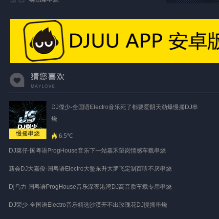
DJ傑少-全国语Electro音乐死了都要爱阴天劲爆慢摇DJ串
烧
慢摇串烧
6.5℃
DJ菜仔-国粤语ProgHouse音乐下一站嘉禾望岗情感车载串烧
新会DJ大嘉俊-国粤语Electro大鳌东升大罗飞定制百听不厌串烧
Dj乌力-国粤语ProgHouse音乐深夜港湾DJ高音质车载专用串烧
DJ荣少-全国语Electro音乐精选沙漠开不出玫瑰花DJ慢摇串烧