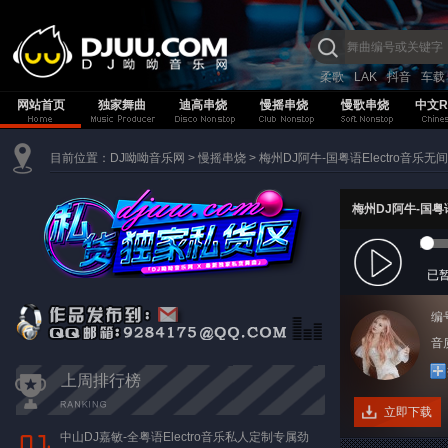
柔歌
LAK
抖音
车载
网站首页
独家舞曲
迪高串烧
慢摇串烧
慢歌串烧
中文R
目前位置：
DJ呦呦音乐网
>
慢摇串烧
>
梅州DJ阿牛-国粤语Electro音乐无
梅州DJ阿牛-国粤语
已
编
音质
上周排行榜
立即下载
中山DJ嘉敏-全粤语Electro音乐私人定制专属劲