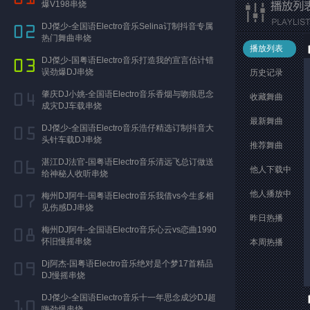
爆V198串烧
DJ傑少-全国语Electro音乐Selina订制抖音专属
热门舞曲串烧
播放列表
DJ傑少-国粤语Electro音乐打造我的宣言估计错
误劲爆DJ串烧
历史记录
肇庆DJ小姚-全国语Electro音乐香烟与吻痕思念
收藏舞曲
成灾DJ车载串烧
最新舞曲
DJ傑少-全国语Electro音乐浩仔精选订制抖音大
头针车载DJ串烧
推荐舞曲
湛江DJ法官-国粤语Electro音乐清远飞总订做送
他人下载中
给神秘人收听串烧
他人播放中
梅州DJ阿牛-国粤语Electro音乐我借vs今生多相
见伤感DJ串烧
昨日热播
梅州DJ阿牛-全国语Electro音乐心云vs恋曲1990
怀旧慢摇串烧
本周热播
Dj阿杰-国粤语Electro音乐绝对是个梦17首精品
DJ慢摇串烧
DJ傑少-全国语Electro音乐十一年思念成沙DJ超
嗨劲爆串烧