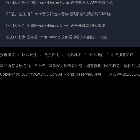
廉江DJ阿胜-全国语FunkyHouse音乐记你需要多久DJ空灵鼓串烧
DJ傑少-全国语Electro音乐打造抖音热播我不该动情超嗨DJ串烧
廉江DJ阿胜-全国语FunkyHouse音乐相爱分开都是罪DJ串烧
肇庆DJ宏少-国粤语ProgHouse音乐你看你看月亮的脸DJ串烧
投诉建议
/
版权说明
/
免责声明
/
网站地图
/
关于我们
/
用户服务协议
/
本站所有音乐均由用户上传，其版权为原作者所有，如有侵犯到你的权益，请联系我
Copyright © 2024 Www.Djuu.Com All Rights Reserved.
许可证：京ICP备2026014