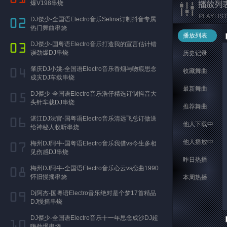
爆V198串烧
DJ傑少-全国语Electro音乐Selina订制抖音专属
热门舞曲串烧
播放列表
DJ傑少-国粤语Electro音乐打造我的宣言估计错
误劲爆DJ串烧
历史记录
肇庆DJ小姚-全国语Electro音乐香烟与吻痕思念
收藏舞曲
成灾DJ车载串烧
最新舞曲
DJ傑少-全国语Electro音乐浩仔精选订制抖音大
头针车载DJ串烧
推荐舞曲
湛江DJ法官-国粤语Electro音乐清远飞总订做送
他人下载中
给神秘人收听串烧
他人播放中
梅州DJ阿牛-国粤语Electro音乐我借vs今生多相
见伤感DJ串烧
昨日热播
梅州DJ阿牛-全国语Electro音乐心云vs恋曲1990
怀旧慢摇串烧
本周热播
Dj阿杰-国粤语Electro音乐绝对是个梦17首精品
DJ慢摇串烧
DJ傑少-全国语Electro音乐十一年思念成沙DJ超
嗨劲爆串烧