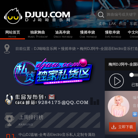
柔歌
LAK
抖音
车载
网站首页
独家舞曲
迪高串烧
慢摇串烧
慢歌串烧
中文R
目前位置：
DJ呦呦音乐网
>
慢摇串烧
>
梅州DJ阿牛-全国语Electro音乐
梅州DJ阿牛-全国
已
编
音质
上周排行榜
立即下载
中山DJ嘉敏-全粤语Electro音乐私人定制专属劲