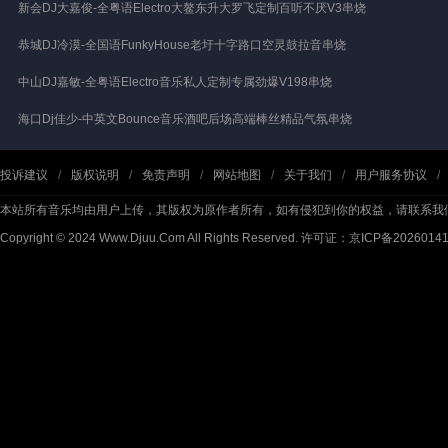
新会DJ大嘉俊-全粤语Electro大鳌东升大罗飞定制百听不厌V3串烧
恭城DJ冷漠-全国语FunkyHouse老圩十字路口空灵鼓拉音串烧
中山DJ嘉敏-全粤语Electro音乐私人定制专属劲爆V198串烧
海口Dj佳少-中英文Bounce音乐酒吧后场高端棒丝精品气氛串烧
投诉建议
/
版权说明
/
免责声明
/
网站地图
/
关于我们
/
用户服务协议
/
本站所有音乐均由用户上传，其版权为原作者所有，如有侵犯到你的权益，请联系我
Copyright © 2024 Www.Djuu.Com All Rights Reserved.
许可证：京ICP备2026014