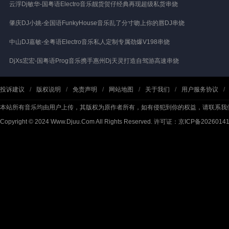
云浮Dj敏华-国粤语Electro音乐靓货贺仔经典再现超级私货串烧
肇庆DJ小姚-全国语FunkyHouse音乐乱了分寸吻上你的唇DJ串烧
中山DJ嘉敏-全粤语Electro音乐私人定制专属劲爆V198串烧
DjXs宏宏-国粤语Prog音乐携手惠州Dj天灵打造自驾游高速串烧
投诉建议
/
版权说明
/
免责声明
/
网站地图
/
关于我们
/
用户服务协议
/
本站所有音乐均由用户上传，其版权为原作者所有，如有侵犯到你的权益，请联系我
Copyright © 2024 Www.Djuu.Com All Rights Reserved.
许可证：京ICP备2026014