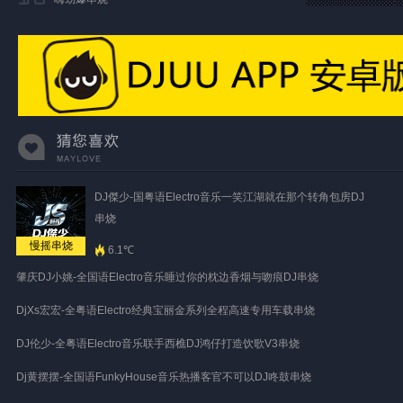
DJ傑少-国粤语Electro音乐一笑江湖就在那个转角包房DJ
串烧
慢摇串烧
6.1℃
肇庆DJ小姚-全国语Electro音乐睡过你的枕边香烟与吻痕DJ串烧
DjXs宏宏-全粤语Electro经典宝丽金系列全程高速专用车载串烧
DJ伦少-全粤语Electro音乐联手西樵DJ鸿仔打造饮歌V3串烧
Dj黄摆摆-全国语FunkyHouse音乐热播客官不可以DJ咚鼓串烧