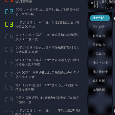
爆V198串烧
DJ傑少-全国语Electro音乐Selina订制抖音专属
热门舞曲串烧
播放列表
DJ傑少-国粤语Electro音乐打造我的宣言估计错
误劲爆DJ串烧
历史记录
肇庆DJ小姚-全国语Electro音乐香烟与吻痕思念
收藏舞曲
成灾DJ车载串烧
最新舞曲
DJ傑少-全国语Electro音乐浩仔精选订制抖音大
头针车载DJ串烧
推荐舞曲
湛江DJ法官-国粤语Electro音乐清远飞总订做送
他人下载中
给神秘人收听串烧
他人播放中
梅州DJ阿牛-国粤语Electro音乐我借vs今生多相
见伤感DJ串烧
昨日热播
梅州DJ阿牛-全国语Electro音乐心云vs恋曲1990
怀旧慢摇串烧
本周热播
Dj阿杰-国粤语Electro音乐绝对是个梦17首精品
DJ慢摇串烧
DJ傑少-全国语Electro音乐十一年思念成沙DJ超
嗨劲爆串烧