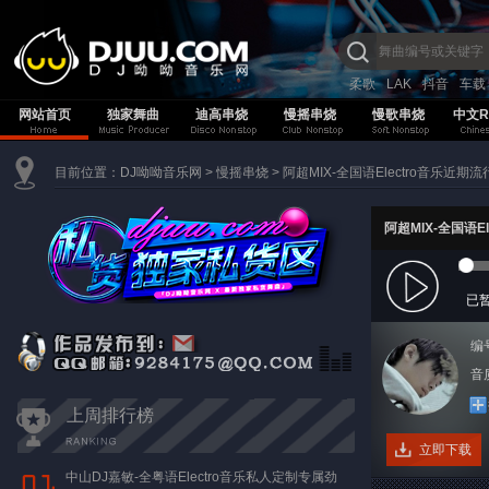
柔歌
LAK
抖音
车载
网站首页
独家舞曲
迪高串烧
慢摇串烧
慢歌串烧
中文R
目前位置：
DJ呦呦音乐网
>
慢摇串烧
>
阿超MIX-全国语Electro音乐近
阿超MIX-全国语
已
编
音质
上周排行榜
立即下载
中山DJ嘉敏-全粤语Electro音乐私人定制专属劲