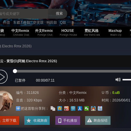
搜索
K
抖音
车载
咚鼓
空灵鼓
玛田鼓
Q鼓
串烧
中文Remix
外文Remix
HOUSE
霓虹风格
Mashup
lectro Rmx 2026)
 - 黄昏(Dj阿鲍 Electro Rmx 2026)
已暂停
00:00
/
07:11
编号：311826
分类：
中文Remix
U 币：
0.uB
音质：320 Kbps
大小：16.53 MB
时间：
2026/06/01
把这首歌分享到：
立即下载
收藏舞曲
手机播放
舞曲报错