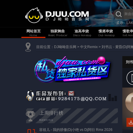
柔歌
LA
网站首页
独家舞曲
迪高串烧
慢摇串烧
慢歌
目前位置：
DJ呦呦音乐网
>
中文Remix
>
刘书云 - 黄昏(Dj阿鲍 E
刘书云
上周排行榜
容祖儿 - 我的骄傲(Dj小绝 vs Dj阿衍 Rmx 2026