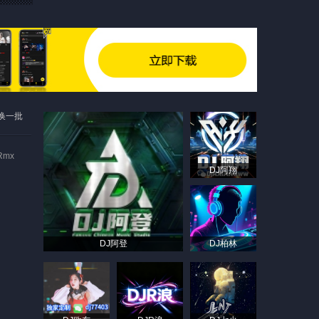
换一批
Rmx
DJ阿翔
DJ阿登
DJ柏林