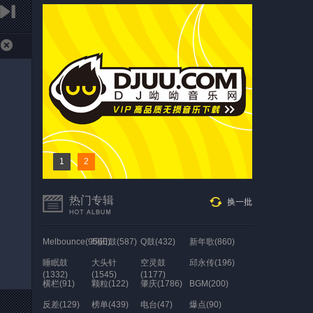
1
2
热门专辑
换一批
Melbounce(9560)
玛田鼓(587)
Q鼓(432)
新年歌(860)
睡眠鼓
大头针
空灵鼓
邱永传(196)
(1332)
(1545)
(1177)
横栏(91)
颗粒(122)
肇庆(1786)
BGM(200)
反差(129)
榜单(439)
电台(47)
爆点(90)