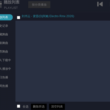
按分类播放
刘书云 - 黄昏(Dj阿鲍 Electro Rmx 2026)
放列表
史记录
藏舞曲
新舞曲
荐舞曲
人下载中
人播放中
日热播
周热播
全选
删除所选
清空列表