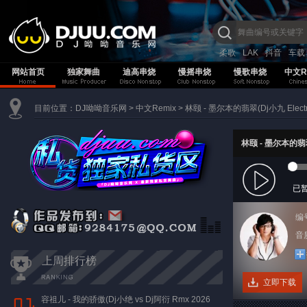
柔歌
LAK
抖音
车载
网站首页
独家舞曲
迪高串烧
慢摇串烧
慢歌串烧
中文R
目前位置：
DJ呦呦音乐网
>
中文Remix
>
林颐 - 墨尔本的翡翠(Dj小九 Electr
林颐 - 墨尔本的翡翠(
已
编
音质
上周排行榜
立即下载
容祖儿 - 我的骄傲(Dj小绝 vs Dj阿衍 Rmx 2026