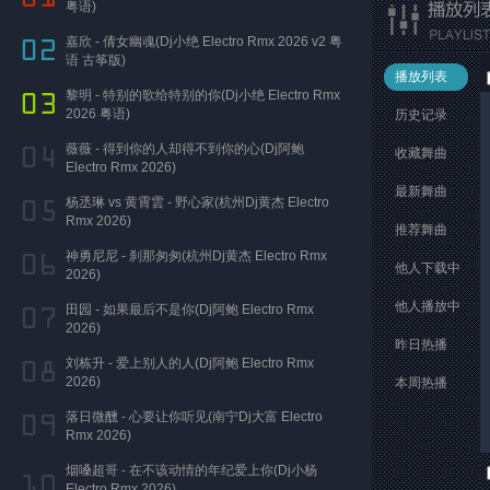
粤语)
嘉欣 - 倩女幽魂(Dj小绝 Electro Rmx 2026 v2 粤
语 古筝版)
播放列表
黎明 - 特别的歌给特别的你(Dj小绝 Electro Rmx
2026 粤语)
历史记录
薇薇 - 得到你的人却得不到你的心(Dj阿鲍
收藏舞曲
Electro Rmx 2026)
最新舞曲
杨丞琳 vs 黄霄雲 - 野心家(杭州Dj黄杰 Electro
Rmx 2026)
推荐舞曲
神勇尼尼 - 刹那匆匆(杭州Dj黄杰 Electro Rmx
他人下载中
2026)
他人播放中
田园 - 如果最后不是你(Dj阿鲍 Electro Rmx
2026)
昨日热播
刘栋升 - 爱上别人的人(Dj阿鲍 Electro Rmx
2026)
本周热播
落日微醺 - 心要让你听见(南宁Dj大富 Electro
Rmx 2026)
烟嗓超哥 - 在不该动情的年纪爱上你(Dj小杨
Electro Rmx 2026)