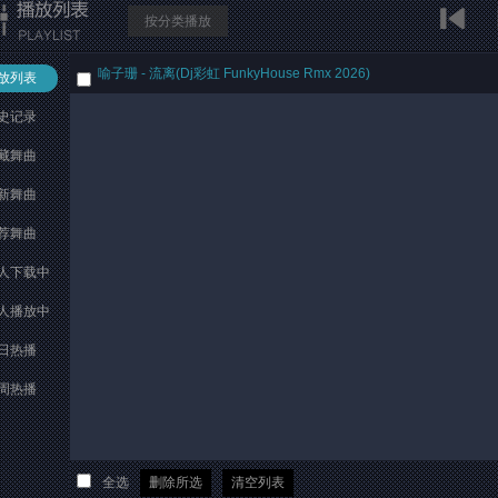
按分类播放
喻子珊 - 流离(Dj彩虹 FunkyHouse Rmx 2026)
放列表
史记录
藏舞曲
新舞曲
荐舞曲
人下载中
人播放中
日热播
周热播
全选
删除所选
清空列表