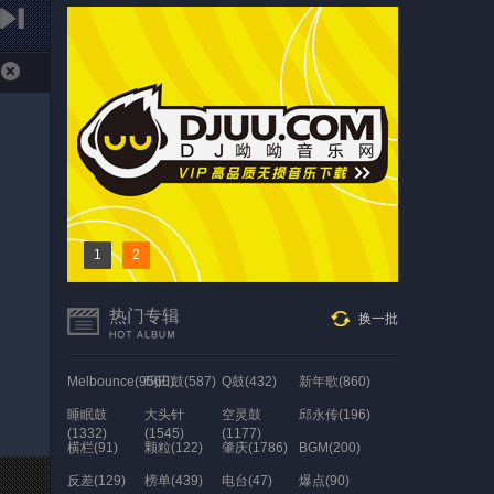
1
2
热门专辑
换一批
Melbounce(9560)
玛田鼓(587)
Q鼓(432)
新年歌(860)
睡眠鼓
大头针
空灵鼓
邱永传(196)
(1332)
(1545)
(1177)
横栏(91)
颗粒(122)
肇庆(1786)
BGM(200)
反差(129)
榜单(439)
电台(47)
爆点(90)