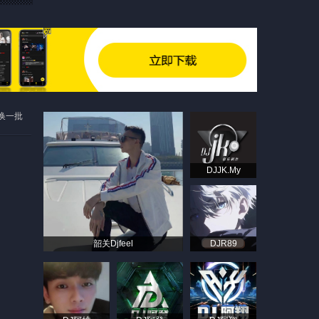
换一批
DJJK.My
韶关Djfeel
DJR89