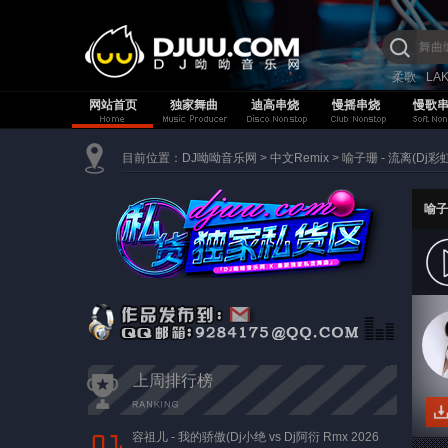
柔歌
LA
网站首页
独家舞曲
迪高串烧
慢摇串烧
慢歌
目前位置：
DJ呦呦音乐网
>
中文Remix
>
喻子珊 - 流离(Dj彩虹 
喻子珊
上周排行榜
容祖儿 - 我的骄傲(Dj小绝 vs Dj阿衍 Rmx 2026