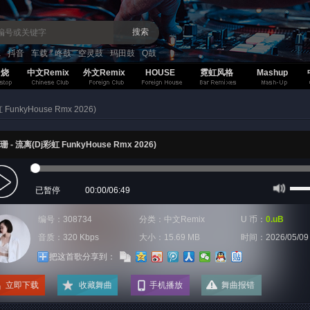
搜索
K
抖音
车载
咚鼓
空灵鼓
玛田鼓
Q鼓
串烧
中文Remix
外文Remix
HOUSE
霓虹风格
Mashup
FunkyHouse Rmx 2026)
 - 流离(Dj彩虹 FunkyHouse Rmx 2026)
已暂停
00:00
/
06:49
编号：308734
分类：
中文Remix
U 币：
0.uB
音质：320 Kbps
大小：15.69 MB
时间：
2026/05/09
把这首歌分享到：
立即下载
收藏舞曲
手机播放
舞曲报错