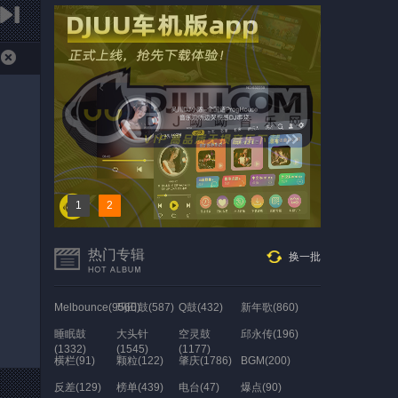
1
2
热门专辑
换一批
Melbounce(9560)
玛田鼓(587)
Q鼓(432)
新年歌(860)
睡眠鼓
大头针
空灵鼓
邱永传(196)
(1332)
(1545)
(1177)
横栏(91)
颗粒(122)
肇庆(1786)
BGM(200)
反差(129)
榜单(439)
电台(47)
爆点(90)