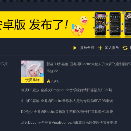
播放全部
加入播放
听不厌
新会DJ大嘉俊-国粤语Electro大鳌东升大罗飞定制百
串烧V2
慢摇串烧
7.9℃
肇庆DJ宏少-全英文ProgHouse音乐经典情怀篇福鼓DJ串烧
中山DJ嘉敏-全粤语Electro音乐私人定制专属劲爆V198串烧
DJ伦少-全粤语Electro音乐联手西樵DJ鸿仔打造饮歌V1串烧
清远DJLuffy-全英文VinaBounce玛田鼓音乐超弹超快节奏串烧