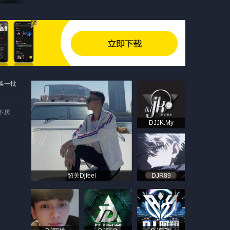
换一批
听不厌
DJJK.My
韶关Djfeel
DJR89