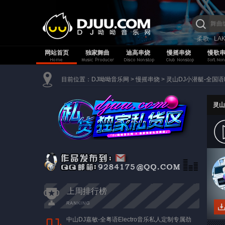
柔歌
LA
网站首页
独家舞曲
迪高串烧
慢摇串烧
慢歌
目前位置：
DJ呦呦音乐网
>
慢摇串烧
>
灵山DJ小潜艇-全国语
灵山
上周排行榜
中山DJ嘉敏-全粤语Electro音乐私人定制专属劲