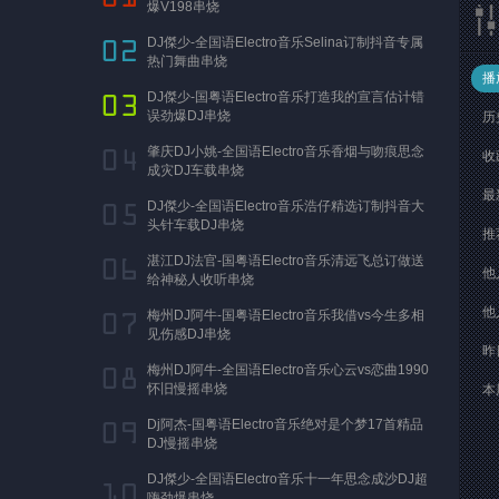
爆V198串烧
DJ傑少-全国语Electro音乐Selina订制抖音专属
热门舞曲串烧
播
DJ傑少-国粤语Electro音乐打造我的宣言估计错
误劲爆DJ串烧
历
肇庆DJ小姚-全国语Electro音乐香烟与吻痕思念
收
成灾DJ车载串烧
最
DJ傑少-全国语Electro音乐浩仔精选订制抖音大
头针车载DJ串烧
推
湛江DJ法官-国粤语Electro音乐清远飞总订做送
他
给神秘人收听串烧
他
梅州DJ阿牛-国粤语Electro音乐我借vs今生多相
见伤感DJ串烧
昨
梅州DJ阿牛-全国语Electro音乐心云vs恋曲1990
怀旧慢摇串烧
本
Dj阿杰-国粤语Electro音乐绝对是个梦17首精品
DJ慢摇串烧
DJ傑少-全国语Electro音乐十一年思念成沙DJ超
嗨劲爆串烧