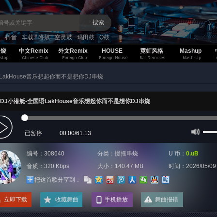
搜索
K
抖音
车载
咚鼓
空灵鼓
玛田鼓
Q鼓
串烧
中文Remix
外文Remix
HOUSE
霓虹风格
Mashup
LakHouse音乐想起你而不是想你DJ串烧
DJ小潜艇-全国语LakHouse音乐想起你而不是想你DJ串烧
已暂停
00:00
/
61:13
编号：308640
分类：
慢摇串烧
U 币：
0.uB
音质：320 Kbps
大小：140.47 MB
时间：
2026/05/09
把这首歌分享到：
立即下载
收藏舞曲
手机播放
舞曲报错