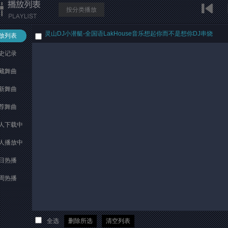
按分类播放
灵山DJ小潜艇-全国语LakHouse音乐想起你而不是想你DJ串烧
放列表
史记录
藏舞曲
新舞曲
荐舞曲
人下载中
人播放中
日热播
周热播
全选
删除所选
清空列表