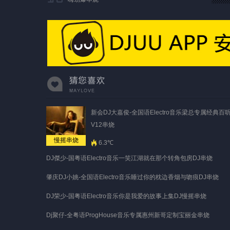
新会DJ大嘉俊-全国语Electro音乐梁总专属经典百
V12串烧
慢摇串烧
6.3℃
DJ傑少-国粤语Electro音乐一笑江湖就在那个转角包房DJ串烧
肇庆DJ小姚-全国语Electro音乐睡过你的枕边香烟与吻痕DJ串烧
DJ荣少-国粤语Electro音乐你是我爱的故事上集DJ慢摇串烧
Dj聚仔-全粤语ProgHouse音乐专属惠州新哥定制宝丽金串烧