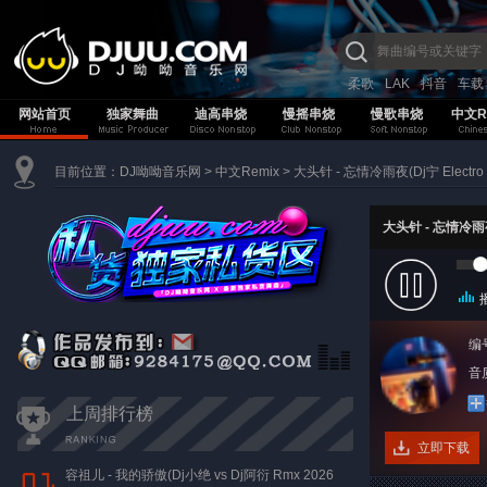
柔歌
LAK
抖音
车载
网站首页
独家舞曲
迪高串烧
慢摇串烧
慢歌串烧
中文R
目前位置：
DJ呦呦音乐网
>
中文Remix
>
大头针 - 忘情冷雨夜(Dj宁 Electro 
大头针 - 忘情冷雨夜(
编
音质
上周排行榜
立即下载
容祖儿 - 我的骄傲(Dj小绝 vs Dj阿衍 Rmx 2026