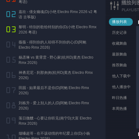
粤语)
嘉欣 - 倩女幽魂(Dj小绝 Electro Rmx 2026 v2 粤
语 古筝版)
播放列表
黎明 - 特别的歌给特别的你(Dj小绝 Electro Rmx
2026 粤语)
历史记录
薇薇 - 得到你的人却得不到你的心(Dj阿鲍
收藏舞曲
Electro Rmx 2026)
最新舞曲
杨丞琳 vs 黄霄雲 - 野心家(杭州Dj黄杰 Electro
Rmx 2026)
推荐舞曲
神勇尼尼 - 刹那匆匆(杭州Dj黄杰 Electro Rmx
他人下载中
2026)
他人播放中
田园 - 如果最后不是你(Dj阿鲍 Electro Rmx
2026)
昨日热播
刘栋升 - 爱上别人的人(Dj阿鲍 Electro Rmx
2026)
本周热播
落日微醺 - 心要让你听见(南宁Dj大富 Electro
Rmx 2026)
烟嗓超哥 - 在不该动情的年纪爱上你(Dj小杨
Electro Rmx 2026)