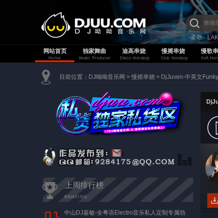
柔歌
LA
网站首页
独家舞曲
迪高串烧
慢摇串烧
慢歌
目前位置：
DJ呦呦音乐网
>
慢摇串烧
>
DjJuven-中英文F
Dj
上周排行榜
中山DJ嘉敏-全粤语Electro音乐私人定制专属劲