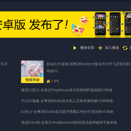
播放全部
加入播放
听不厌
新会DJ大嘉俊-国粤语Electro大鳌东升大罗飞定制百
串烧V2
慢摇串烧
7.9℃
肇庆DJ宏少-全英文ProgHouse音乐经典情怀篇福鼓DJ串烧
中山DJ嘉敏-全粤语Electro音乐私人定制专属劲爆V198串烧
DJ伦少-全粤语Electro音乐联手西樵DJ鸿仔打造饮歌V1串烧
清远DJLuffy-全英文VinaBounce玛田鼓音乐超弹超快节奏串烧