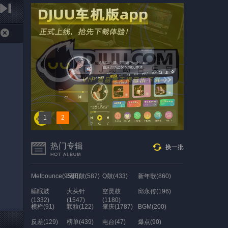
1
2
热门专辑
换一批
Melbounce(9560)
玛田鼓(587)
Q鼓(433)
新年歌(860)
睡眠鼓
大头针
空灵鼓
邱永传(196)
(1332)
(1547)
(1180)
横栏(91)
颗粒(122)
肇庆(1787)
BGM(200)
反差(129)
榜单(439)
电台(47)
爆点(90)