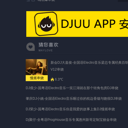
新会DJ大嘉俊-全国语Electro音乐梁总专属经典百
V12串烧
慢摇串烧
6.3℃
DJ傑少-国粤语Electro音乐一笑江湖就在那个转角包房DJ串烧
肇庆DJ小姚-全国语Electro音乐睡过你的枕边香烟与吻痕DJ串烧
DJ荣少-国粤语Electro音乐你是我爱的故事上集DJ慢摇串烧
Dj聚仔-全粤语ProgHouse音乐专属惠州新哥定制宝丽金串烧