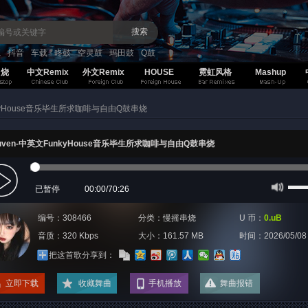
搜索
K
抖音
车载
咚鼓
空灵鼓
玛田鼓
Q鼓
串烧
中文Remix
外文Remix
HOUSE
霓虹风格
Mashup
unkyHouse音乐毕生所求咖啡与自由Q鼓串烧
Juven-中英文FunkyHouse音乐毕生所求咖啡与自由Q鼓串烧
已暂停
00:00
/
70:26
编号：308466
分类：
慢摇串烧
U 币：
0.uB
音质：320 Kbps
大小：161.57 MB
时间：
2026/05/08
把这首歌分享到：
立即下载
收藏舞曲
手机播放
舞曲报错