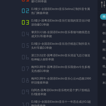
爆V198串烧
DJ傑少-全国语Electro音乐Selina订制抖音专属
热门舞曲串烧
播
DJ傑少-国粤语Electro音乐打造我的宣言估计错
误劲爆DJ串烧
历
肇庆DJ小姚-全国语Electro音乐香烟与吻痕思念
收
成灾DJ车载串烧
最
DJ傑少-全国语Electro音乐浩仔精选订制抖音大
头针车载DJ串烧
推
湛江DJ法官-国粤语Electro音乐清远飞总订做送
他
给神秘人收听串烧
他
梅州DJ阿牛-国粤语Electro音乐我借vs今生多相
见伤感DJ串烧
昨
梅州DJ阿牛-全国语Electro音乐心云vs恋曲1990
怀旧慢摇串烧
本
Dj阿杰-国粤语Electro音乐绝对是个梦17首精品
DJ慢摇串烧
DJ傑少-全国语Electro音乐十一年思念成沙DJ超
嗨劲爆串烧