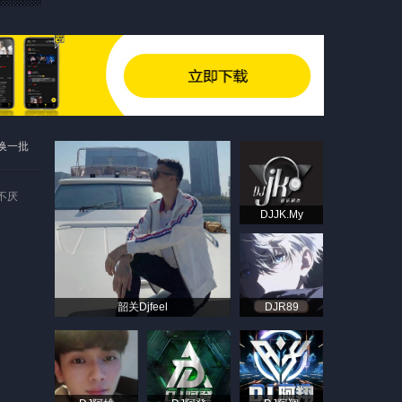
换一批
听不厌
DJJK.My
韶关Djfeel
DJR89