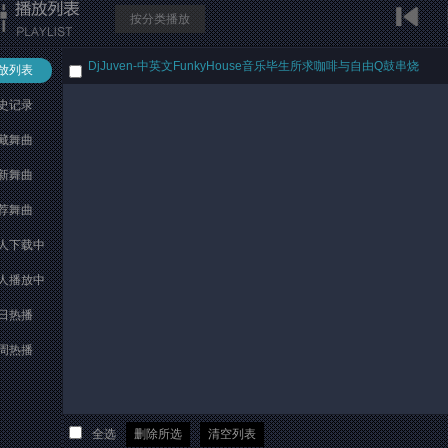
按分类播放
DjJuven-中英文FunkyHouse音乐毕生所求咖啡与自由Q鼓串烧
放列表
史记录
藏舞曲
新舞曲
荐舞曲
人下载中
人播放中
日热播
周热播
全选
删除所选
清空列表