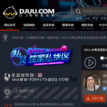
柔歌
LAK
抖音
车载
网站首页
独家舞曲
迪高串烧
慢摇串烧
慢歌串烧
中文R
目前位置：
DJ呦呦音乐网
>
慢歌串烧
>
DjVz-全粤语柔歌音乐精选港台风
DjVz-全粤语
已
编
音质
上周排行榜
立即下载
珠海DjRicky小辉-全粤语柔歌珠海岛上花园落日