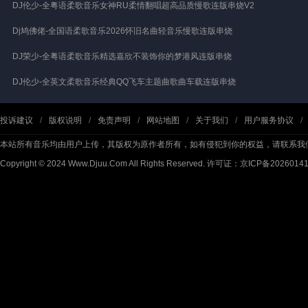
DJ伦少-全粤语柔歌音乐女神RU柔情翻唱超高品质慢歌连版串烧V2
Dj鸠佛佬-全国语柔歌音乐2026怀旧名曲轻音乐慢歌连版串烧
DJ荣少-全粤语柔歌音乐精选嘉欣不装饰你的梦港风连版串烧
DJ伦少-全英文柔歌音乐经典QQ飞车主题曲歌曲车载连版串烧
投诉建议
/
版权说明
/
免责声明
/
网站地图
/
关于我们
/
用户服务协议
/
本站所有音乐均由用户上传，其版权为原作者所有，如有侵犯到你的权益，请联系我
Copyright © 2024 Www.Djuu.Com All Rights Reserved.
许可证：京ICP备2026014