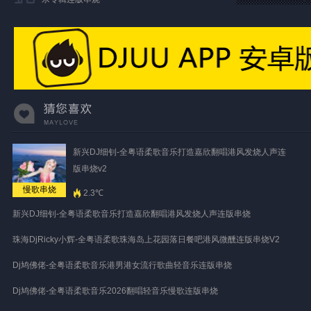
新兴DJ细钊-全粤语柔歌音乐打造嘉欣翻唱港风发烧人声连
版串烧v2
慢歌串烧
2.3℃
新兴DJ细钊-全粤语柔歌音乐打造嘉欣翻唱港风发烧人声连版串烧
珠海DjRicky小辉-全粤语柔歌珠海岛上花园落日餐吧港风微醺连版串烧V2
Dj鸠佛佬-全粤语柔歌音乐港男港女流行歌曲轻音乐连版串烧
Dj鸠佛佬-全粤语柔歌音乐2026翻唱轻音乐慢歌连版串烧