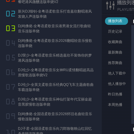
餐吧港风微醺连版串烧V2
新兴DJ细钊-全粤语柔歌音乐打造嘉欣翻唱港风
发烧人声连版串烧
播放列表
Dj鸠佛佬-全粤语柔歌音乐港男港女流行歌曲轻
音乐连版串烧
历史记录
Dj鸠佛佬-全粤语柔歌音乐2026翻唱轻音乐慢歌
收藏舞曲
连版串烧
最新舞曲
DJ荣少-全粤语柔歌音乐精选嘉欣不装饰你的梦
港风连版串烧
推荐舞曲
DJ伦少-全粤语柔歌音乐女神RU柔情翻唱超高品
他人下载中
质慢歌连版串烧V2
他人播放中
DJ伦少-全英文柔歌音乐经典QQ飞车主题曲歌曲
车载连版串烧
昨日热播
DJ伦少-全粤语柔歌音乐神仙打架年代宝丽金超
音黑胶慢歌连版串烧
本周热播
Dj鸠佛佬-全国语柔歌音乐2026怀旧名曲轻音乐
慢歌连版串烧
DJ子君-全国语柔歌音乐向刀郎致敬映山红回忆
杀专辑连版串烧