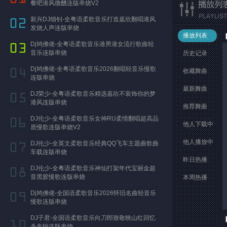
餐吧港风微醺连版串烧V2
新兴DJ细钊-全粤语柔歌音乐打造嘉欣翻唱港风
发烧人声连版串烧
播放列表
Dj鸠佛佬-全粤语柔歌音乐港男港女流行歌曲轻
音乐连版串烧
历史记录
Dj鸠佛佬-全粤语柔歌音乐2026翻唱轻音乐慢歌
收藏舞曲
连版串烧
最新舞曲
DJ荣少-全粤语柔歌音乐精选嘉欣不装饰你的梦
港风连版串烧
推荐舞曲
DJ伦少-全粤语柔歌音乐女神RU柔情翻唱超高品
他人下载中
质慢歌连版串烧V2
他人播放中
DJ伦少-全英文柔歌音乐经典QQ飞车主题曲歌曲
车载连版串烧
昨日热播
DJ伦少-全粤语柔歌音乐神仙打架年代宝丽金超
音黑胶慢歌连版串烧
本周热播
Dj鸠佛佬-全国语柔歌音乐2026怀旧名曲轻音乐
慢歌连版串烧
DJ子君-全国语柔歌音乐向刀郎致敬映山红回忆
杀专辑连版串烧