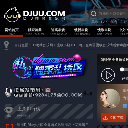
柔歌
LAK
抖音
车载
网站首页
独家舞曲
迪高串烧
慢摇串烧
慢歌串烧
中文R
目前位置：
DJ呦呦音乐网
>
慢歌串烧
>
Dj钟仔-全粤语柔歌音乐情感女声翻
Dj钟仔-全粤语
已
编
音质
上周排行榜
立即下载
珠海DjRicky小辉-全粤语柔歌珠海岛上花园落日