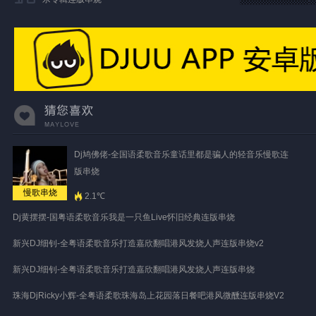
Dj鸠佛佬-全国语柔歌音乐童话里都是骗人的轻音乐慢歌连
版串烧
慢歌串烧
2.1℃
Dj黄摆摆-国粤语柔歌音乐我是一只鱼Live怀旧经典连版串烧
新兴DJ细钊-全粤语柔歌音乐打造嘉欣翻唱港风发烧人声连版串烧v2
新兴DJ细钊-全粤语柔歌音乐打造嘉欣翻唱港风发烧人声连版串烧
珠海DjRicky小辉-全粤语柔歌珠海岛上花园落日餐吧港风微醺连版串烧V2