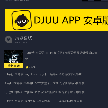
DJ傑少-全国语Electro音乐死了都要爱阴天劲爆慢摇DJ串
烧
慢摇串烧
6.5℃
DJ菜仔-国粤语ProgHouse音乐下一站嘉禾望岗情感车载串烧
新会DJ大嘉俊-国粤语Electro大鳌东升大罗飞定制百听不厌串烧
Dj乌力-国粤语ProgHouse音乐深夜港湾DJ高音质车载专用串烧
DJ荣少-全国语Electro音乐精选沙漠开不出玫瑰花DJ慢摇串烧