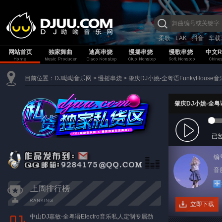
柔歌
LAK
抖音
车载
网站首页
独家舞曲
迪高串烧
慢摇串烧
慢歌串烧
中文R
目前位置：
DJ呦呦音乐网
>
慢摇串烧
>
肇庆DJ小姚-全粤语FunkyHous
肇庆DJ小姚-全粤
已
编
音质
上周排行榜
立即下载
中山DJ嘉敏-全粤语Electro音乐私人定制专属劲