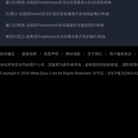
廉江DJ阿胜-全国语FunkyHouse音乐记你需要多久DJ空灵鼓串烧
DJ傑少-全国语Electro音乐打造抖音热播我不该动情超嗨DJ串烧
廉江DJ阿胜-全国语FunkyHouse音乐相爱分开都是罪DJ串烧
肇庆DJ宏少-国粤语ProgHouse音乐你看你看月亮的脸DJ串烧
投诉建议
/
版权说明
/
免责声明
/
网站地图
/
关于我们
/
用户服务协议
/
本站所有音乐均由用户上传，其版权为原作者所有，如有侵犯到你的权益，请联系我
Copyright © 2024 Www.Djuu.Com All Rights Reserved.
许可证：京ICP备2026014