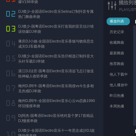
爆V198串烧
DJ傑少-全国语Electro音乐Selina订制抖音专属
热门舞曲串烧
播放列表
DJ傑少-国粤语Electro音乐打造我的宣言估计错
误劲爆DJ串烧
历史记录
肇庆DJ小姚-全国语Electro音乐香烟与吻痕思念
收藏舞曲
成灾DJ车载串烧
最新舞曲
DJ傑少-全国语Electro音乐浩仔精选订制抖音大
头针车载DJ串烧
推荐舞曲
湛江DJ法官-国粤语Electro音乐清远飞总订做送
他人下载中
给神秘人收听串烧
他人播放中
梅州DJ阿牛-国粤语Electro音乐我借vs今生多相
见伤感DJ串烧
昨日热播
梅州DJ阿牛-全国语Electro音乐心云vs恋曲1990
怀旧慢摇串烧
本周热播
Dj阿杰-国粤语Electro音乐绝对是个梦17首精品
DJ慢摇串烧
DJ傑少-全国语Electro音乐十一年思念成沙DJ超
嗨劲爆串烧