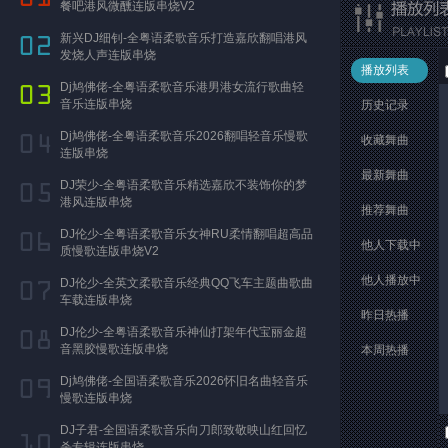
餐吧港风微醺连版串烧V2
新兴DJ细钊-全粤语柔歌音乐打造嘉欣翻唱港风
发烧人声连版串烧
播放列表
Dj鸠佛佬-全粤语柔歌音乐港男港女流行歌曲轻
音乐连版串烧
历史记录
Dj鸠佛佬-全粤语柔歌音乐2026翻唱轻音乐慢歌
收藏舞曲
连版串烧
最新舞曲
DJ荣少-全粤语柔歌音乐精选嘉欣不装饰你的梦
港风连版串烧
推荐舞曲
DJ伦少-全粤语柔歌音乐女神RU柔情翻唱超高品
他人下载中
质慢歌连版串烧V2
他人播放中
DJ伦少-全英文柔歌音乐经典QQ飞车主题曲歌曲
车载连版串烧
昨日热播
DJ伦少-全粤语柔歌音乐神仙打架年代宝丽金超
音黑胶慢歌连版串烧
本周热播
Dj鸠佛佬-全国语柔歌音乐2026怀旧名曲轻音乐
慢歌连版串烧
DJ子君-全国语柔歌音乐向刀郎致敬映山红回忆
杀专辑连版串烧