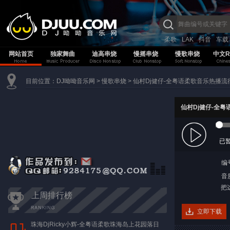
柔歌
LAK
抖音
车载
网站首页
独家舞曲
迪高串烧
慢摇串烧
慢歌串烧
中文R
目前位置：
DJ呦呦音乐网
>
慢歌串烧
>
仙村Dj健仔-全粤语柔歌音乐热播
仙村Dj健仔-全
已
编
音质
把
上周排行榜
立即下载
珠海DjRicky小辉-全粤语柔歌珠海岛上花园落日