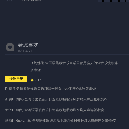
Dj鸠佛佬-全国语柔歌音乐童话里都是骗人的轻音乐慢歌连
版串烧
慢歌串烧
2.1℃
Dj黄摆摆-国粤语柔歌音乐我是一只鱼Live怀旧经典连版串烧
新兴DJ细钊-全粤语柔歌音乐打造嘉欣翻唱港风发烧人声连版串烧v2
新兴DJ细钊-全粤语柔歌音乐打造嘉欣翻唱港风发烧人声连版串烧
珠海DjRicky小辉-全粤语柔歌珠海岛上花园落日餐吧港风微醺连版串烧V2