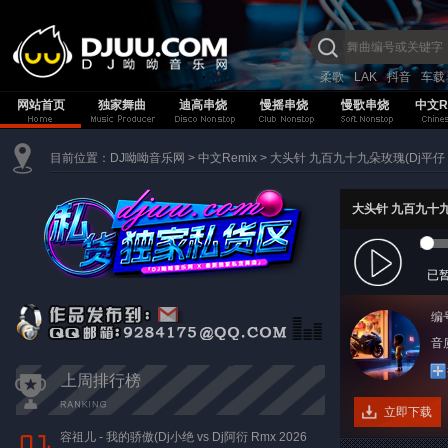
柔歌
LAK
抖音
车载
网站首页
独家舞曲
迪高串烧
慢摇串烧
慢歌串烧
中文R
目前位置：
DJ呦呦音乐网
>
中文Remix
>
大头针 九百九十九朵玫瑰(Dj平仔 Elec
大头针 九百九十九朵玫
已
编
音质
上周排行榜
立即下载
容祖儿 - 我的骄傲(Dj小绝 vs Dj阿衍 Rmx 2026