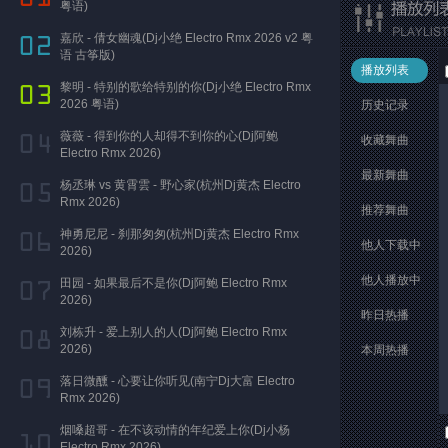
粤语)
嘉欣 - 倩女幽魂(Dj小绝 Electro Rmx 2026 v2 粤
语 古筝版)
播放列表
黎明 - 特别的歌给特别的你(Dj小绝 Electro Rmx
2026 粤语)
历史记录
薇薇 - 得到你的人却得不到你的心(Dj阿鲍
收藏舞曲
Electro Rmx 2026)
最新舞曲
杨丞琳 vs 黄霄雲 - 野心家(杭州Dj黄杰 Electro
Rmx 2026)
推荐舞曲
神勇尼尼 - 刹那匆匆(杭州Dj黄杰 Electro Rmx
他人下载中
2026)
他人播放中
田园 - 如果最后不是你(Dj阿鲍 Electro Rmx
2026)
昨日热播
刘栋升 - 爱上别人的人(Dj阿鲍 Electro Rmx
2026)
本周热播
落日微醺 - 心要让你听见(南宁Dj大富 Electro
Rmx 2026)
烟嗓超哥 - 在不该动情的年纪爱上你(Dj小杨
Electro Rmx 2026)