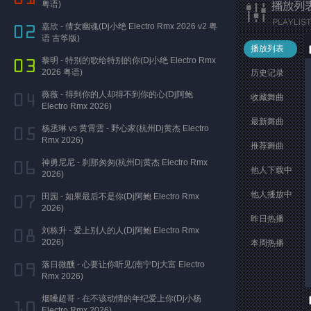
粤语)
嘉欣 - 倩女幽魂(Dj小绝 Electro Rmx 2026 v2 粤
语 古筝版)
播放列表
黎明 - 特别的歌给特别的你(Dj小绝 Electro Rmx
2026 粤语)
历史记录
薇薇 - 得到你的人却得不到你的心(Dj阿鲍
收藏舞曲
Electro Rmx 2026)
最新舞曲
杨丞琳 vs 黄霄雲 - 野心家(杭州Dj黄杰 Electro
Rmx 2026)
推荐舞曲
神勇尼尼 - 刹那匆匆(杭州Dj黄杰 Electro Rmx
他人下载中
2026)
他人播放中
田园 - 如果最后不是你(Dj阿鲍 Electro Rmx
2026)
昨日热播
刘栋升 - 爱上别人的人(Dj阿鲍 Electro Rmx
2026)
本周热播
落日微醺 - 心要让你听见(南宁Dj大富 Electro
Rmx 2026)
烟嗓超哥 - 在不该动情的年纪爱上你(Dj小杨
Electro Rmx 2026)