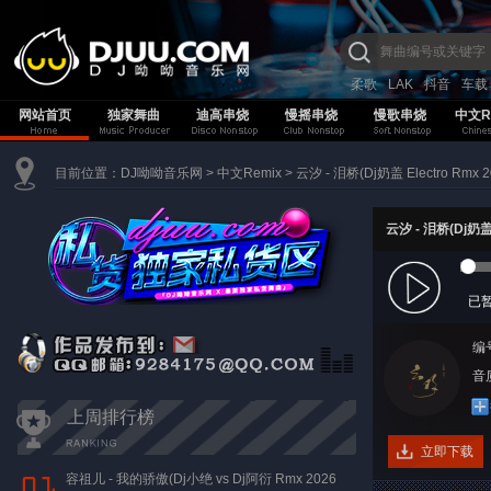
柔歌
LAK
抖音
车载
网站首页
独家舞曲
迪高串烧
慢摇串烧
慢歌串烧
中文R
目前位置：
DJ呦呦音乐网
>
中文Remix
>
云汐 - 泪桥(Dj奶盖 Electro Rmx 2
云汐 - 泪桥(Dj奶盖 
已
编
音质
上周排行榜
立即下载
容祖儿 - 我的骄傲(Dj小绝 vs Dj阿衍 Rmx 2026