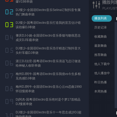
爆V198串烧
DJ傑少-全国语Electro音乐Selina订制抖音专属
热门舞曲串烧
播放列表
DJ傑少-国粤语Electro音乐打造我的宣言估计错
误劲爆DJ串烧
历史记录
肇庆DJ小姚-全国语Electro音乐香烟与吻痕思念
收藏舞曲
成灾DJ车载串烧
最新舞曲
DJ傑少-全国语Electro音乐浩仔精选订制抖音大
头针车载DJ串烧
推荐舞曲
湛江DJ法官-国粤语Electro音乐清远飞总订做送
他人下载中
给神秘人收听串烧
他人播放中
梅州DJ阿牛-国粤语Electro音乐我借vs今生多相
见伤感DJ串烧
昨日热播
梅州DJ阿牛-全国语Electro音乐心云vs恋曲1990
怀旧慢摇串烧
本周热播
Dj阿杰-国粤语Electro音乐绝对是个梦17首精品
DJ慢摇串烧
DJ傑少-全国语Electro音乐十一年思念成沙DJ超
嗨劲爆串烧