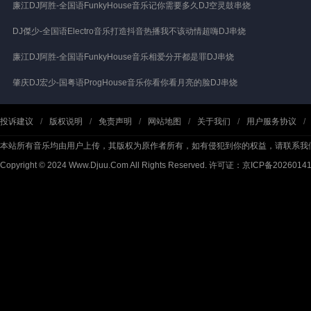
廉江DJ阿胜-全国语FunkyHouse音乐记你需要多久DJ空灵鼓串烧
DJ傑少-全国语Electro音乐打造抖音热播我不该动情超嗨DJ串烧
廉江DJ阿胜-全国语FunkyHouse音乐相爱分开都是罪DJ串烧
肇庆DJ宏少-国粤语ProgHouse音乐你看你看月亮的脸DJ串烧
投诉建议
/
版权说明
/
免责声明
/
网站地图
/
关于我们
/
用户服务协议
/
本站所有音乐均由用户上传，其版权为原作者所有，如有侵犯到你的权益，请联系我
Copyright © 2024 Www.Djuu.Com All Rights Reserved.
许可证：京ICP备2026014