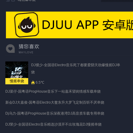
DJ傑少-全国语Electro音乐死了都要爱阴天劲爆慢摇DJ串
烧
慢摇串烧
6.5℃
DJ菜仔-国粤语ProgHouse音乐下一站嘉禾望岗情感车载串烧
新会DJ大嘉俊-国粤语Electro大鳌东升大罗飞定制百听不厌串烧
Dj乌力-国粤语ProgHouse音乐深夜港湾DJ高音质车载专用串烧
DJ荣少-全国语Electro音乐精选沙漠开不出玫瑰花DJ慢摇串烧