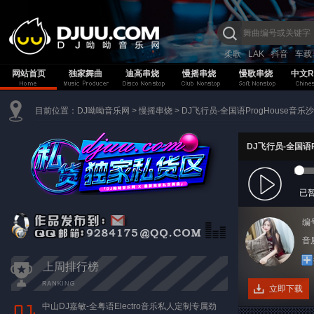
柔歌
LAK
抖音
车载
网站首页
独家舞曲
迪高串烧
慢摇串烧
慢歌串烧
中文R
目前位置：
DJ呦呦音乐网
>
慢摇串烧
>
DJ飞行员-全国语ProgHouse音
DJ飞行员-全国语
已
编
音质
上周排行榜
立即下载
中山DJ嘉敏-全粤语Electro音乐私人定制专属劲