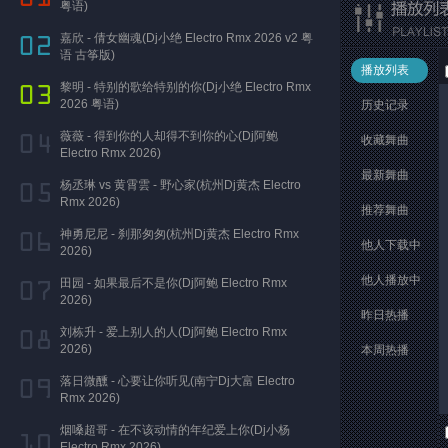
粤语)
嘉欣 - 倩女幽魂(Dj小绝 Electro Rmx 2026 v2 粤
语 古筝版)
播放列表
黎明 - 特别的歌给特别的你(Dj小绝 Electro Rmx
2026 粤语)
历史记录
薇薇 - 得到你的人却得不到你的心(Dj阿鲍
收藏舞曲
Electro Rmx 2026)
最新舞曲
杨丞琳 vs 黄霄雲 - 野心家(杭州Dj黄杰 Electro
Rmx 2026)
推荐舞曲
神勇尼尼 - 刹那匆匆(杭州Dj黄杰 Electro Rmx
他人下载中
2026)
他人播放中
田园 - 如果最后不是你(Dj阿鲍 Electro Rmx
2026)
昨日热播
刘栋升 - 爱上别人的人(Dj阿鲍 Electro Rmx
2026)
本周热播
落日微醺 - 心要让你听见(南宁Dj大富 Electro
Rmx 2026)
烟嗓超哥 - 在不该动情的年纪爱上你(Dj小杨
Electro Rmx 2026)