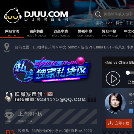
柔歌
LAK
抖音
车载
网站首页
独家舞曲
迪高串烧
慢摇串烧
慢歌串烧
中文R
目前位置：
DJ呦呦音乐网
>
中文Remix
>
伍佰 vs China Blue - 晚风(Dj小罗
伍佰 vs China Bl
已
编
音质
上周排行榜
立即下载
容祖儿 - 我的骄傲(Dj小绝 vs Dj阿衍 Rmx 2026