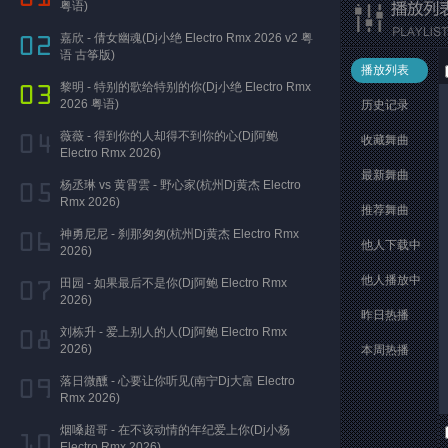
粤语)
嘉欣 - 倩女幽魂(Dj小绝 Electro Rmx 2026 v2 粤
语 古筝版)
播放列表
黎明 - 特别的歌给特别的你(Dj小绝 Electro Rmx
2026 粤语)
历史记录
薇薇 - 得到你的人却得不到你的心(Dj阿鲍
收藏舞曲
Electro Rmx 2026)
最新舞曲
杨丞琳 vs 黄霄雲 - 野心家(杭州Dj黄杰 Electro
Rmx 2026)
推荐舞曲
神勇尼尼 - 刹那匆匆(杭州Dj黄杰 Electro Rmx
他人下载中
2026)
他人播放中
田园 - 如果最后不是你(Dj阿鲍 Electro Rmx
2026)
昨日热播
刘栋升 - 爱上别人的人(Dj阿鲍 Electro Rmx
2026)
本周热播
落日微醺 - 心要让你听见(南宁Dj大富 Electro
Rmx 2026)
烟嗓超哥 - 在不该动情的年纪爱上你(Dj小杨
Electro Rmx 2026)