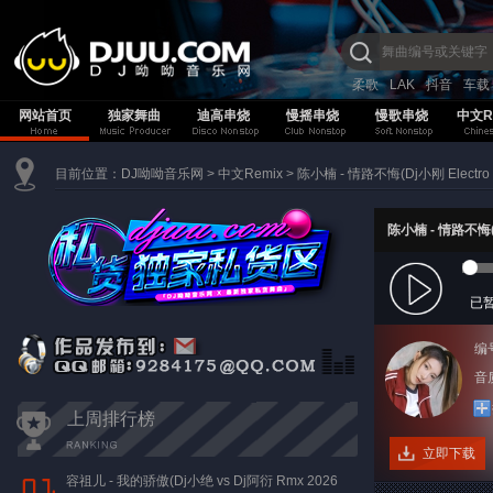
柔歌
LAK
抖音
车载
网站首页
独家舞曲
迪高串烧
慢摇串烧
慢歌串烧
中文R
目前位置：
DJ呦呦音乐网
>
中文Remix
>
陈小楠 - 情路不悔(Dj小刚 Electro 
陈小楠 - 情路不悔(D
已
编
音质
上周排行榜
立即下载
容祖儿 - 我的骄傲(Dj小绝 vs Dj阿衍 Rmx 2026