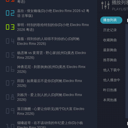
粤语)
嘉欣 - 倩女幽魂(Dj小绝 Electro Rmx 2026 v2 粤
语 古筝版)
播放列表
黎明 - 特别的歌给特别的你(Dj小绝 Electro Rmx
2026 粤语)
历史记录
薇薇 - 得到你的人却得不到你的心(Dj阿鲍
收藏舞曲
Electro Rmx 2026)
最新舞曲
杨丞琳 vs 黄霄雲 - 野心家(杭州Dj黄杰 Electro
Rmx 2026)
推荐舞曲
神勇尼尼 - 刹那匆匆(杭州Dj黄杰 Electro Rmx
他人下载中
2026)
他人播放中
田园 - 如果最后不是你(Dj阿鲍 Electro Rmx
2026)
昨日热播
刘栋升 - 爱上别人的人(Dj阿鲍 Electro Rmx
2026)
本周热播
落日微醺 - 心要让你听见(南宁Dj大富 Electro
Rmx 2026)
烟嗓超哥 - 在不该动情的年纪爱上你(Dj小杨
Electro Rmx 2026)