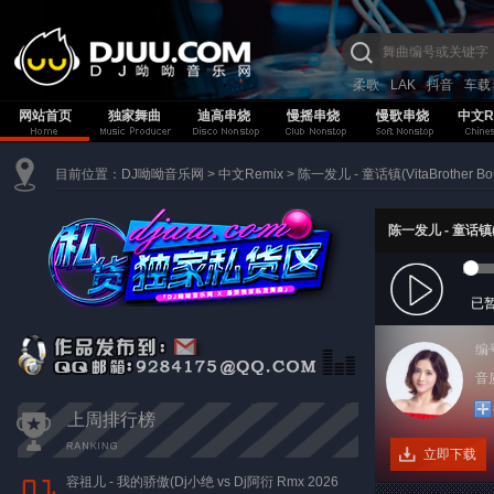
柔歌
LAK
抖音
车载
网站首页
独家舞曲
迪高串烧
慢摇串烧
慢歌串烧
中文R
目前位置：
DJ呦呦音乐网
>
中文Remix
>
陈一发儿 - 童话镇(VitaBrother Bou
陈一发儿 - 童话镇(Vi
已
编
音质
上周排行榜
立即下载
容祖儿 - 我的骄傲(Dj小绝 vs Dj阿衍 Rmx 2026