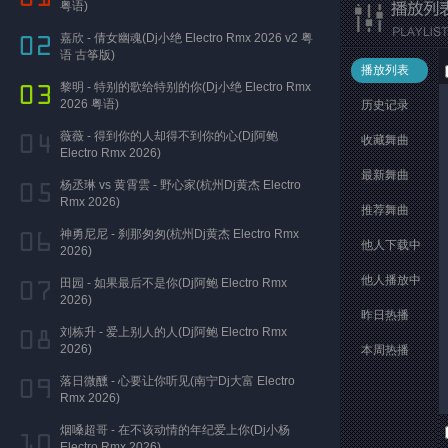
粤语)
嘉欣 - 倩女幽魂(Dj小绝 Electro Rmx 2026 v2 粤
语 古筝版)
播放列表
黎明 - 特别的歌给特别的你(Dj小绝 Electro Rmx
2026 粤语)
历史记录
薇薇 - 得到你的人却得不到你的心(Dj阿鲍
收藏舞曲
Electro Rmx 2026)
最新舞曲
杨丞琳 vs 黄霄雲 - 野心家(杭州Dj黄杰 Electro
Rmx 2026)
推荐舞曲
神勇尼尼 - 刹那匆匆(杭州Dj黄杰 Electro Rmx
他人下载中
2026)
他人播放中
田园 - 如果最后不是你(Dj阿鲍 Electro Rmx
2026)
昨日热播
刘栋升 - 爱上别人的人(Dj阿鲍 Electro Rmx
2026)
本周热播
落日微醺 - 心要让你听见(南宁Dj大富 Electro
Rmx 2026)
烟嗓超哥 - 在不该动情的年纪爱上你(Dj小杨
Electro Rmx 2026)