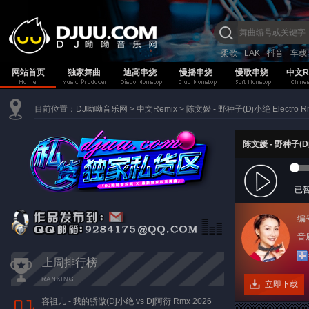
柔歌
LAK
抖音
车载
网站首页
独家舞曲
迪高串烧
慢摇串烧
慢歌串烧
中文R
目前位置：
DJ呦呦音乐网
>
中文Remix
>
陈文媛 - 野种子(Dj小绝 Electro R
陈文媛 - 野种子(Dj小
已
编
音质
上周排行榜
立即下载
容祖儿 - 我的骄傲(Dj小绝 vs Dj阿衍 Rmx 2026