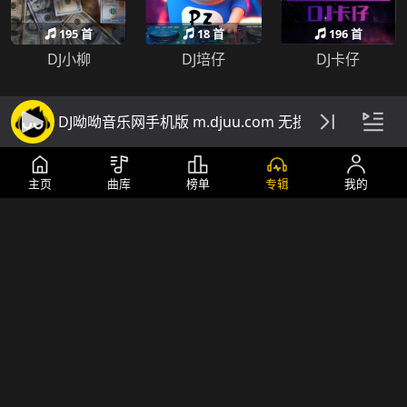
195 首
18 首
196 首
DJ小柳
DJ培仔
DJ卡仔
DJ呦呦音乐网手机版 m.djuu.com 无损高音质DJ舞曲
主页
曲库
榜单
专辑
我的
26 首
442 首
273 首
DJ家益
DJ阿衍
DJTLK
119 首
337 首
355 首
DjFendy
DJ阿宽
DJ阿雄