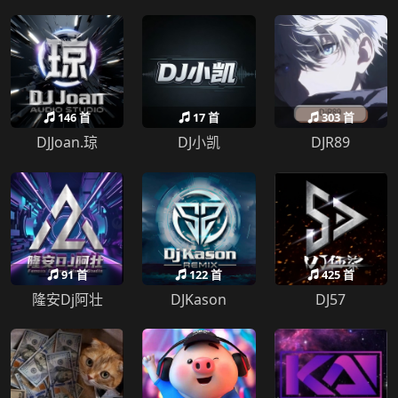
146 首
17 首
303 首
DJJoan.琼
DJ小凯
DJR89
91 首
122 首
425 首
隆安Dj阿壮
DJKason
DJ57