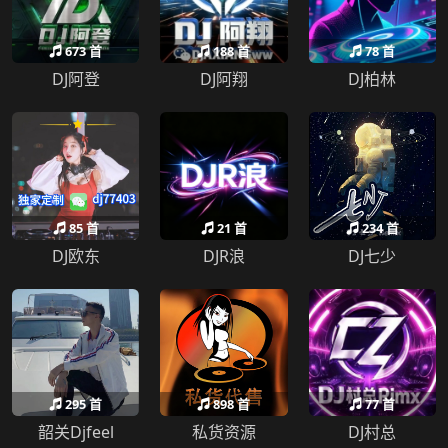
673 首
188 首
78 首
DJ阿登
DJ阿翔
DJ柏林
85 首
21 首
234 首
DJ欧东
DJR浪
DJ七少
295 首
898 首
77 首
韶关Djfeel
私货资源
DJ村总