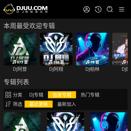
本周最受欢迎专辑
673 首
188 首
78 首
85
DJ阿登
DJ阿翔
DJ柏林
DJ
专辑列表
分类
DJ专辑
独家专辑
热门专辑
筛选
最近更新
最新加入