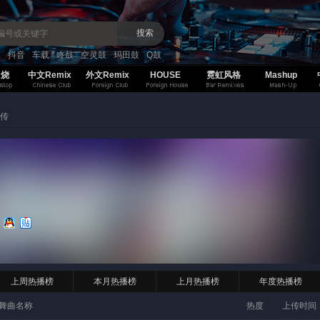
搜索
K
抖音
车载
咚鼓
空灵鼓
玛田鼓
Q鼓
串烧
中文Remix
外文Remix
HOUSE
霓虹风格
Mashup
传
上周热播榜
本月热播榜
上月热播榜
年度热播榜
舞曲名称
热度
上传时间