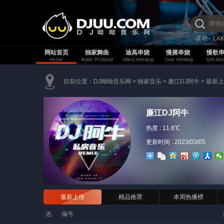
柔歌
LA
网站首页
独家舞曲
迪高串烧
慢摇串烧
慢歌
目前位置：
DJ呦呦音乐网
>
独家音乐
>
廉江DJ阿牛
>
最新上
廉江DJ阿牛
热度 :
11.8℃
更新时间 : 2023/03/05
最新上传
精品推荐
本周热播榜
选
编号