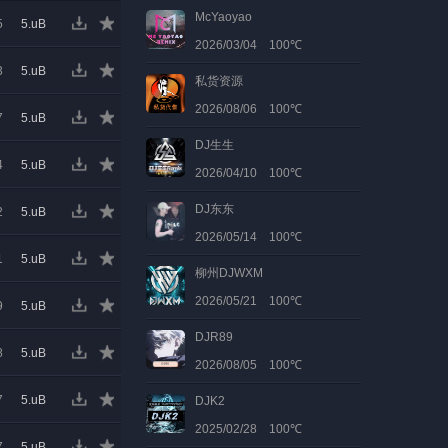
McYaoyao
5
5.uB
2026/03/04 100℃
3
5.uB
私货资源
2026/08/06 100℃
7
5.uB
DJ生生
4
5.uB
2026/04/10 100℃
DJ东东
2
5.uB
2026/05/14 100℃
1
5.uB
柳州DJWXM
2026/05/21 100℃
9
5.uB
DJR89
8
5.uB
2026/08/05 100℃
7
5.uB
DJK2
2025/02/28 100℃
7
5.uB