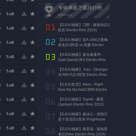
专辑单曲下载排行榜
0
5.uB
【DJUU独家】刀郎 - 谢谢你(DJ
6
5.uB
欧东 Electro Rmx 2024)
【DJUU独家】琼A-G98之夜嗨
4
5.uB
老友(DJ阿宽 vs 世豪 Electro
Rmx 2025 AK声)
【DJUU独家】新东泰童声 -
3
5.uB
Gam Gam(DJK2 Electro Rmx
2022）
【DJUU独家】 Inez - Stronger
2
5.uB
冰河时代(DJ阿宽 Electro Rmx
2023)
【DJUU私货】Akon - Right
8
5.uB
Now Na Na Na(DJBIN Electro
Rmx 2025 神仙水开场版)
【DJUU独家】Toyoki - 暴雨
5
5.uB
(Janiyon Electro Rmx 2022)
5
5.uB
【DJUU独家】杨冰心 - 深情只
是个笑话(DJ东东 ProgHouse
Rmx 2024)
0
5.uB
【DJUU独家】陈奕迅 - 孤独患
者(DjNiko Electro Rmx 2024)