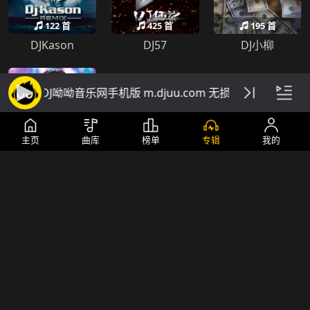
122 首
425 首
195 首
DJKason
DJ57
DJ小柳
DJ呦呦音乐网手机版 m.djuu.com 无损高音质DJ舞曲
主页
曲库
榜单
专辑
我的
18 首
196 首
26 首
DJ培仔
DJ卡仔
DJ家益
442 首
273 首
119 首
DJ阿衍
DJTLK
DjFendy