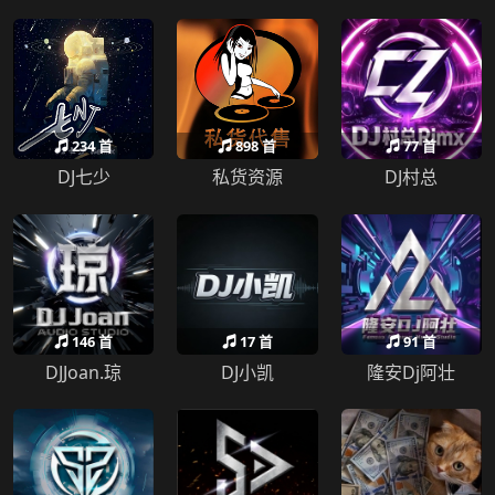
234 首
898 首
77 首
DJ七少
私货资源
DJ村总
146 首
17 首
91 首
DJJoan.琼
DJ小凯
隆安Dj阿壮