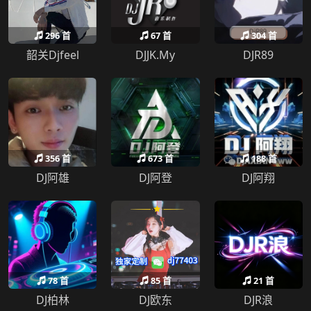
296 首
67 首
304 首
韶关Djfeel
DJJK.My
DJR89
356 首
673 首
188 首
DJ阿雄
DJ阿登
DJ阿翔
78 首
85 首
21 首
DJ柏林
DJ欧东
DJR浪