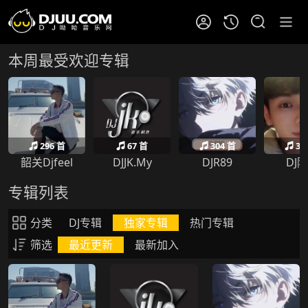
本周最受欢迎专辑
296 首
67 首
304 首
35
韶关Djfeel
DJJK.My
DJR89
DJ
专辑列表
分类
DJ专辑
独家专辑
热门专辑
筛选
最近更新
最新加入