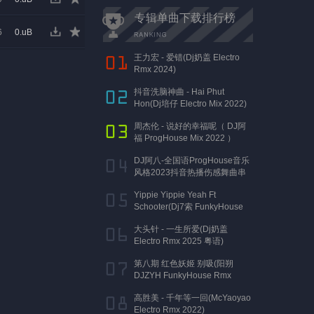
专辑单曲下载排行榜
6
0.uB
王力宏 - 爱错(Dj奶盖 Electro
Rmx 2024)
抖音洗脑神曲 - Hai Phut
Hon(Dj培仔 Electro Mix 2022)
周杰伦 - 说好的幸福呢（ DJ阿
福 ProgHouse Mix 2022 ）
DJ阿八-全国语ProgHouse音乐
风格2023抖音热播伤感舞曲串
烧
Yippie Yippie Yeah Ft
Schooter(Dj7索 FunkyHouse
Rmx 气氛口水版)
大头针 - 一生所爱(Dj奶盖
Electro Rmx 2025 粤语)
第八期 红色妖姬 别吸(阳朔
DJZYH FunkyHouse Rmx
2023)
高胜美 - 千年等一回(McYaoyao
Electro Rmx 2022)