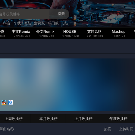
搜索
K
抖音
车载
咚鼓
空灵鼓
玛田鼓
Q鼓
串烧
中文Remix
外文Remix
HOUSE
霓虹风格
Mashup
上周热播榜
本月热播榜
上月热播榜
年度热播榜
舞曲名称
热度
上传时间