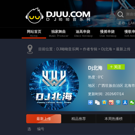
柔歌
LA
网站首页
独家舞曲
迪高串烧
慢摇串烧
慢歌
目前位置：
DJ呦呦音乐网
>
作者专辑
>
Dj北海
>
最新上传
Dj北海
热度 :
0℃
地区 : 广西壮族自治区 北海市
更新时间 : 2026/07/14
最新上传
精品推荐
本周热播榜
选
编号