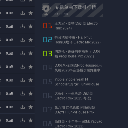
专辑单曲下载排行榜
0
0.uB
王力宏 - 爱错(Dj奶盖 Electro
1
0.uB
Rmx 2024)
抖音洗脑神曲 - Hai Phut
5
0.uB
Hon(Dj培仔 Electro Mix 2022)
周杰伦 - 说好的幸福呢（ DJ阿
9
0.uB
福 ProgHouse Mix 2022 ）
DJ阿八-全国语ProgHouse音乐
6
0.uB
风格2023抖音热播伤感舞曲串
烧
Yippie Yippie Yeah Ft
2
0.uB
Schooter(Dj7索 FunkyHouse
Rmx 气氛口水版)
大头针 - 一生所爱(Dj奶盖
2
0.uB
Electro Rmx 2025 粤语)
6
0.uB
第八期 红色妖姬 别吸(阳朔
DJZYH FunkyHouse Rmx
2023)
6
0.uB
高胜美 - 千年等一回(McYaoyao
Electro Rmx 2022)