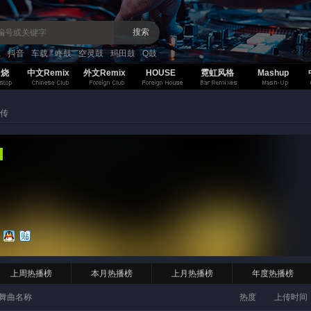
搜索
K
抖音
车载
咚鼓
空灵鼓
玛田鼓
Q鼓
串烧
中文Remix
外文Remix
HOUSE
霓虹风格
Mashup
传
上周热播榜
本月热播榜
上月热播榜
年度热播榜
舞曲名称
热度
上传时间