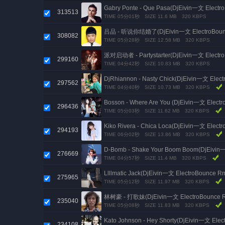
Gabry Ponte - Que Pasa(DjEivin一文 Electr
313513
TIME 05分01秒
SIZE 11.6 MB
320 KBPS
吕品 - 听说你结婚了(DjEivin一文 ElectroBoun
308082
TIME 05分28秒
SIZE 12.58 MB
320 KBPS
派对启动者 - Partystarter(DjEivin一文 Electr
299160
TIME 04分42秒
SIZE 10.83 MB
320 KBPS
DjRhiannon - Nasty Chick(DjEivin一文 Elec
297562
TIME 04分40秒
SIZE 10.73 MB
320 KBPS
Bosson - Where Are You (DjEivin一文 Elect
296436
TIME 05分03秒
SIZE 11.62 MB
320 KBPS
Kiko Rivera - Chica Loca(DjEivin一文 Elect
294193
TIME 06分02秒
SIZE 13.86 MB
320 KBPS
D-Bomb - Shake Your Boom Boom(DjEivin
276669
TIME 04分57秒
SIZE 11.4 MB
320 KBPS
Llllmatic Jack(DjEivin一文 ElectroBounce R
275965
TIME 05分12秒
SIZE 11.97 MB
320 KBPS
林树豪 - 打歌妹(DjEivin一文 ElectroBounce
235040
TIME 05分08秒
SIZE 11.83 MB
320 KBPS
Kato Johnson - Hey Shorty(DjEivin一文 Ele
234108