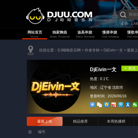
柔歌
LA
网站首页
独家舞曲
迪高串烧
慢摇串烧
慢歌
目前位置：
DJ呦呦音乐网
>
作者专辑
>
DjEivin一文
>
最新上
DjEivin一文
热度 :
0.1℃
地区 : 辽宁省 沈阳市
更新时间 : 2026/06/16
最新上传
精品推荐
本周热播榜
选
编号