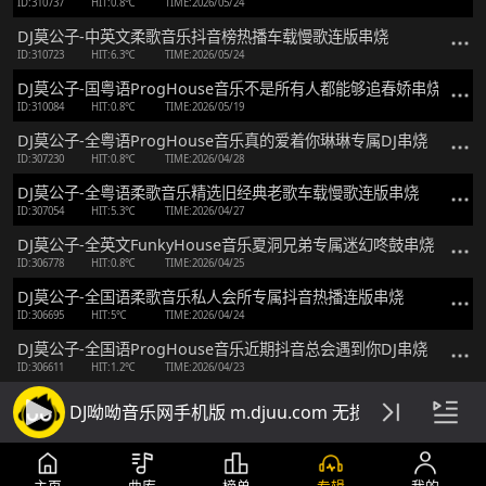
ID:310737
HIT:0.8℃
TIME:2026/05/24
DJ莫公子-中英文柔歌音乐抖音榜热播车载慢歌连版串烧
ID:310723
HIT:6.3℃
TIME:2026/05/24
DJ莫公子-国粤语ProgHouse音乐不是所有人都能够追春娇串烧
ID:310084
HIT:0.8℃
TIME:2026/05/19
DJ莫公子-全粤语ProgHouse音乐真的爱着你琳琳专属DJ串烧
ID:307230
HIT:0.8℃
TIME:2026/04/28
DJ莫公子-全粤语柔歌音乐精选旧经典老歌车载慢歌连版串烧
ID:307054
HIT:5.3℃
TIME:2026/04/27
DJ莫公子-全英文FunkyHouse音乐夏洞兄弟专属迷幻咚鼓串烧
ID:306778
HIT:0.8℃
TIME:2026/04/25
DJ莫公子-全国语柔歌音乐私人会所专属抖音热播连版串烧
ID:306695
HIT:5℃
TIME:2026/04/24
DJ莫公子-全国语ProgHouse音乐近期抖音总会遇到你DJ串烧
ID:306611
HIT:1.2℃
TIME:2026/04/23
DJ呦呦音乐网手机版 m.djuu.com 无损高音质DJ舞
主页
曲库
榜单
专辑
我的