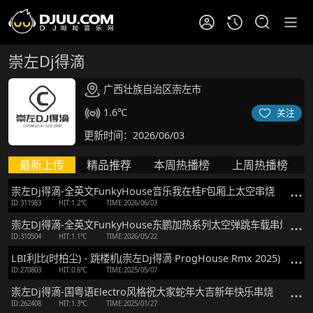
崇左Dj得滴
广西壮族自治区崇左市
1.6℃
关注
更新时间：2026/06/03
最新上传
精品推荐
本周热播榜
上周热播榜
崇左Dj得滴-全英文FunkyHouse音乐我在桂F包厢上太空串烧
ID:311983
HIT:1.2℃
TIME:2026/06/03
崇左DJ得滴-全英文FunkyHouse东鹏加热系列太空弹跳车载串烧
ID:310504
HIT:1.1℃
TIME:2026/05/22
LBI利比(时柏尘) - 跳楼机(崇左Dj得滴 ProgHouse Rmx 2025)
ID:270803
HIT:0.6℃
TIME:2025/05/07
崇左Dj得滴-国粤语Electro风格祝大家蛇年大吉新年快乐串烧
ID:262408
HIT:1.3℃
TIME:2025/01/27